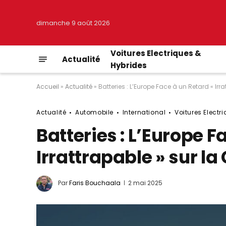
dimanche 9 août 2026
Voitures Electriques &
Actualité
Hybrides
Accueil
»
Actualité
»
Batteries : L’Europe Face à un Retard « Irra
Actualité
Automobile
International
Voitures Electr
Batteries : L’Europe F
Irrattrapable » sur la
Par
Faris Bouchaala
2 mai 2025