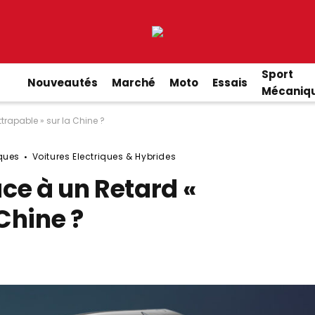
Sport
Nouveautés
Marché
Moto
Essais
Mécaniq
ttrapable » sur la Chine ?
iques
Voitures Electriques & Hybrides
ace à un Retard «
 Chine ?