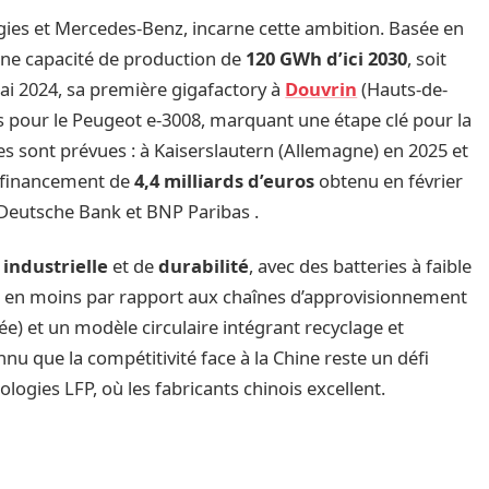
rgies et Mercedes-Benz, incarne cette ambition. Basée en
e une capacité de production de
120 GWh d’ici 2030
, soit
mai 2024, sa première gigafactory à
Douvrin
(Hauts-de-
 pour le Peugeot e-3008, marquant une étape clé pour la
nes sont prévues : à Kaiserslautern (Allemagne) en 2025 et
un financement de
4,4 milliards d’euros
obtenu en février
Deutsche Bank et BNP Paribas .
industrielle
et de
durabilité
, avec des batteries à faible
s en moins par rapport aux chaînes d’approvisionnement
isée) et un modèle circulaire intégrant recyclage et
nu que la compétitivité face à la Chine reste un défi
logies LFP, où les fabricants chinois excellent.