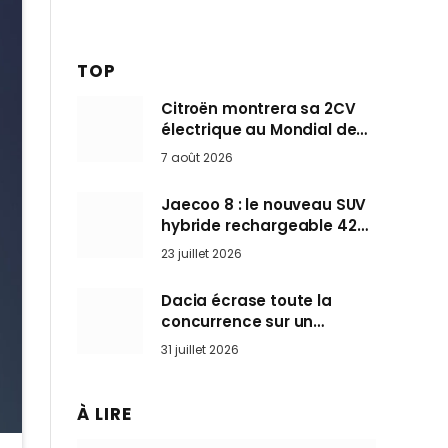
TOP
Citroën montrera sa 2CV
électrique au Mondial de
Paris pendant que BMW et
7 août 2026
Mini désertent le salon
Jaecoo 8 : le nouveau SUV
hybride rechargeable 428
ch qui vise l’Audi Q7 arrive
23 juillet 2026
en Europe cet automne
Dacia écrase toute la
concurrence sur un
marché où personne ne
31 juillet 2026
l’attendait
À LIRE