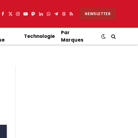
NEWSLETTER
Facebook
X
Instagram
YouTube
Mastodon
LinkedIn
WhatsApp
Partager
Threads
RSS
(Twitter)
sur
Telegram
Par
Technologie
ue
Marques