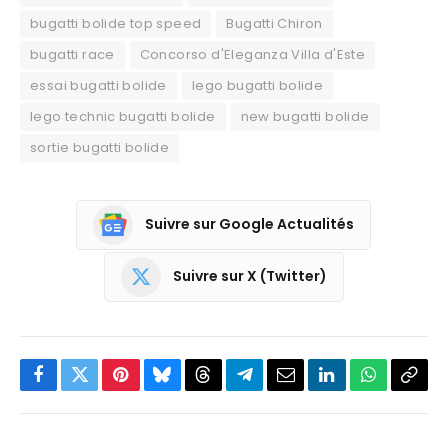
bugatti bolide top speed
Bugatti Chiron
bugatti race
Concorso d'Eleganza Villa d'Este
essai bugatti bolide
lego bugatti bolide
lego technic bugatti bolide
new bugatti bolide
sortie bugatti bolide
Suivre sur Google Actualités
Suivre sur X (Twitter)
Facebook
Twitter
Pinterest
Bluesky
Threads
Partager
Email
LinkedIn
WhatsApp
Copi
sur
le