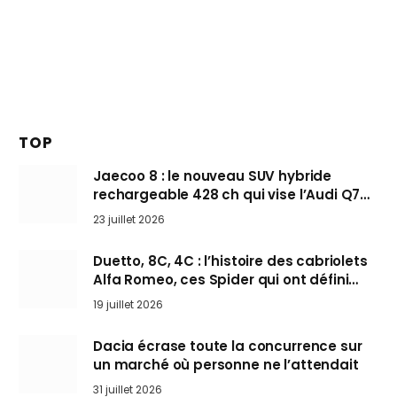
TOP
Jaecoo 8 : le nouveau SUV hybride
rechargeable 428 ch qui vise l’Audi Q7
arrive en Europe cet automne
23 juillet 2026
Duetto, 8C, 4C : l’histoire des cabriolets
Alfa Romeo, ces Spider qui ont défini
l’art de rouler cheveux au vent
19 juillet 2026
Dacia écrase toute la concurrence sur
un marché où personne ne l’attendait
31 juillet 2026