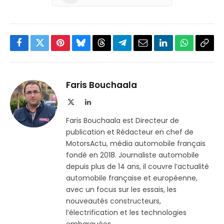
Facebook
Twitter
Pinterest
Bluesky
Threads
Partager
Email
LinkedIn
WhatsApp
Copi
sur
le
Telegram
lien
Faris Bouchaala
X
LinkedIn
(Twitter)
Faris Bouchaala est Directeur de
publication et Rédacteur en chef de
MotorsActu, média automobile français
fondé en 2018. Journaliste automobile
depuis plus de 14 ans, il couvre l’actualité
automobile française et européenne,
avec un focus sur les essais, les
nouveautés constructeurs,
l’électrification et les technologies
embarquées.