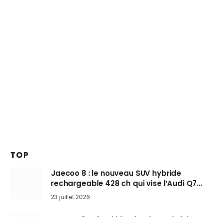
TOP
Jaecoo 8 : le nouveau SUV hybride
rechargeable 428 ch qui vise l’Audi Q7
arrive en Europe cet automne
23 juillet 2026