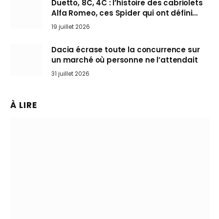
Duetto, 8C, 4C : l’histoire des cabriolets
Alfa Romeo, ces Spider qui ont défini
l’art de rouler cheveux au vent
19 juillet 2026
Dacia écrase toute la concurrence sur
un marché où personne ne l’attendait
31 juillet 2026
À LIRE