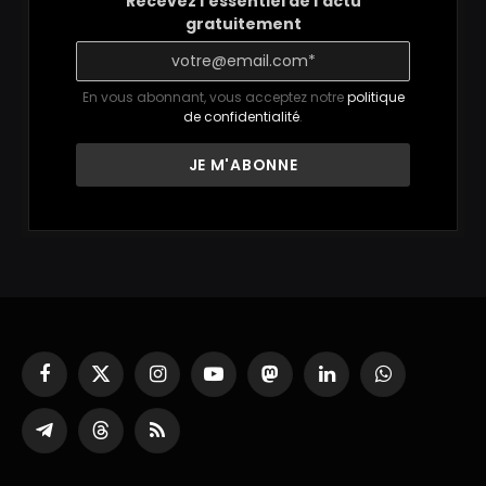
Recevez l'essentiel de l'actu
gratuitement
En vous abonnant, vous acceptez notre
politique
de confidentialité
.
Facebook
X
Instagram
YouTube
Mastodon
LinkedIn
WhatsApp
(Twitter)
Partager
Threads
RSS
sur
Telegram