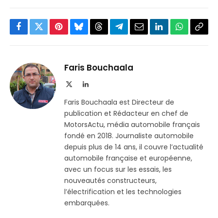
Facebook
Twitter
Pinterest
Bluesky
Threads
Partager
Email
LinkedIn
WhatsApp
Copi
sur
le
Telegram
lien
Faris Bouchaala
X
LinkedIn
(Twitter)
Faris Bouchaala est Directeur de
publication et Rédacteur en chef de
MotorsActu, média automobile français
fondé en 2018. Journaliste automobile
depuis plus de 14 ans, il couvre l’actualité
automobile française et européenne,
avec un focus sur les essais, les
nouveautés constructeurs,
l’électrification et les technologies
embarquées.