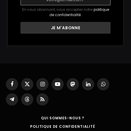
En vous abonnant, vous acceptez notre
politique
de confidentialité
.
Facebook
X
Instagram
YouTube
Mastodon
LinkedIn
WhatsApp
(Twitter)
Partager
Threads
RSS
sur
Telegram
QUI SOMMES-NOUS ?
POLITIQUE DE CONFIDENTIALITÉ