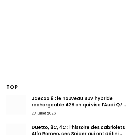
TOP
Jaecoo 8 : le nouveau SUV hybride
rechargeable 428 ch qui vise l’Audi Q7
arrive en Europe cet automne
23 juillet 2026
Duetto, 8C, 4C : l’histoire des cabriolets
Alfa Romeo, ces Spider qui ont défini