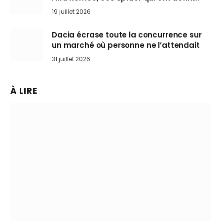
l’art de rouler cheveux au vent
19 juillet 2026
Dacia écrase toute la concurrence sur
un marché où personne ne l’attendait
31 juillet 2026
À LIRE