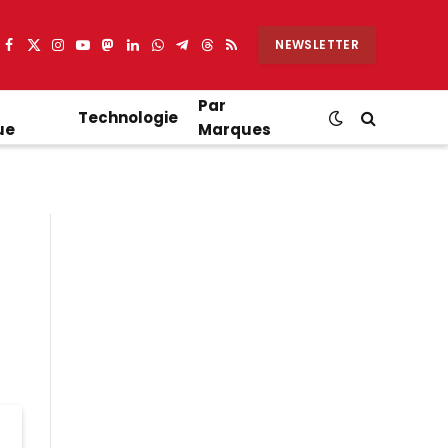
NEWSLETTER
Facebook
X
Instagram
YouTube
Mastodon
LinkedIn
WhatsApp
Partager
Threads
RSS
(Twitter)
sur
Telegram
Par
Technologie
ue
Marques