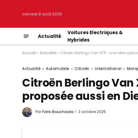
samedi 8 août 2026
Voitures Electriques &
Actualité
Hybrides
Accueil
»
Actualité
»
Citroën Berlingo Van XTR : une série spécia
Actualité
Automobile
Citroën
International
Marq
Citroën Berlingo Van X
proposée aussi en Die
Par
Faris Bouchaala
3 octobre 2025