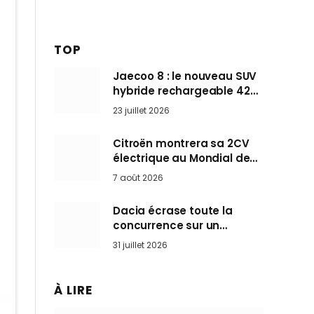
TOP
Jaecoo 8 : le nouveau SUV
hybride rechargeable 428
ch qui vise l’Audi Q7 arrive
23 juillet 2026
en Europe cet automne
Citroën montrera sa 2CV
électrique au Mondial de
Paris pendant que BMW et
7 août 2026
Mini désertent le salon
Dacia écrase toute la
concurrence sur un
marché où personne ne
31 juillet 2026
l’attendait
À LIRE