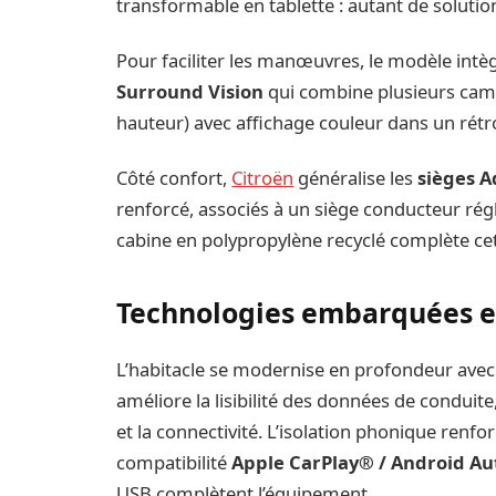
transformable en tablette : autant de solutio
Pour faciliter les manœuvres, le modèle int
Surround Vision
qui combine plusieurs camér
hauteur) avec affichage couleur dans un rét
Côté confort,
Citroën
généralise les
sièges 
renforcé, associés à un siège conducteur rég
cabine en polypropylène recyclé complète cet
Technologies embarquées et
L’habitacle se modernise en profondeur avec
améliore la lisibilité des données de conduite
et la connectivité. L’isolation phonique renfor
compatibilité
Apple CarPlay® / Android Aut
USB complètent l’équipement.