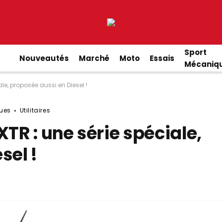
Sport
Nouveautés
Marché
Moto
Essais
Mécaniq
le, proposée aussi en Diesel !
ues
Utilitaires
TR : une série spéciale,
sel !