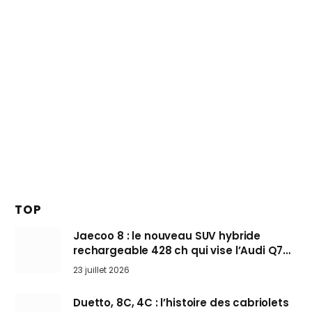
TOP
Jaecoo 8 : le nouveau SUV hybride
rechargeable 428 ch qui vise l’Audi Q7
arrive en Europe cet automne
23 juillet 2026
Duetto, 8C, 4C : l’histoire des cabriolets