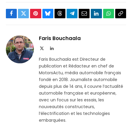
Facebook
Twitter
Pinterest
Bluesky
Threads
Partager
Email
LinkedIn
WhatsApp
Copi
sur
le
Telegram
lien
Faris Bouchaala
X
LinkedIn
(Twitter)
Faris Bouchaala est Directeur de
publication et Rédacteur en chef de
MotorsActu, média automobile français
fondé en 2018. Journaliste automobile
depuis plus de 14 ans, il couvre l’actualité
automobile française et européenne,
avec un focus sur les essais, les
nouveautés constructeurs,
l’électrification et les technologies
embarquées.