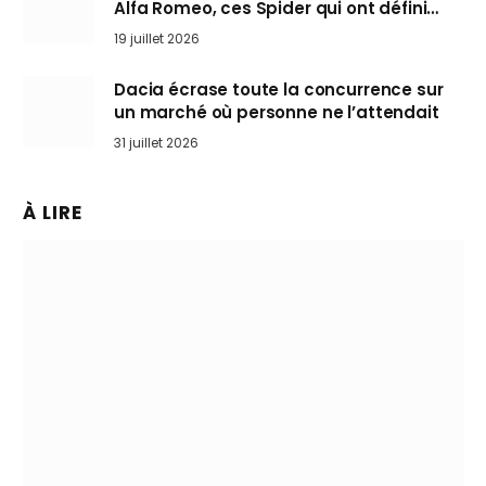
Alfa Romeo, ces Spider qui ont défini
l’art de rouler cheveux au vent
19 juillet 2026
Dacia écrase toute la concurrence sur
un marché où personne ne l’attendait
31 juillet 2026
À LIRE