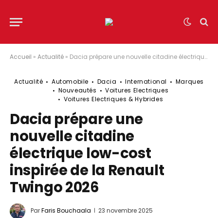
Accueil
»
Actualité
»
Dacia prépare une nouvelle citadine électrique low-cost inspirée de la Renault Twingo 2026
Actualité
Automobile
Dacia
International
Marques
Nouveautés
Voitures Electriques
Voitures Electriques & Hybrides
Dacia prépare une
nouvelle citadine
électrique low-cost
inspirée de la Renault
Twingo 2026
Par
Faris Bouchaala
23 novembre 2025