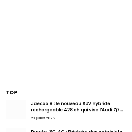
TOP
Jaecoo 8 : le nouveau SUV hybride
rechargeable 428 ch qui vise l’Audi Q7
arrive en Europe cet automne
23 juillet 2026
Duetto, 8C, 4C : l’histoire des cabriolets