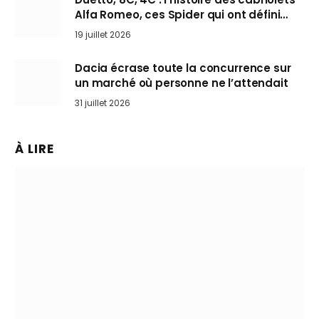
Alfa Romeo, ces Spider qui ont défini
l’art de rouler cheveux au vent
19 juillet 2026
Dacia écrase toute la concurrence sur
un marché où personne ne l’attendait
31 juillet 2026
À LIRE