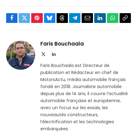
Facebook
Twitter
Pinterest
Bluesky
Threads
Partager
Email
LinkedIn
WhatsApp
Copi
sur
le
Telegram
lien
Faris Bouchaala
X
LinkedIn
(Twitter)
Faris Bouchaala est Directeur de
publication et Rédacteur en chef de
MotorsActu, média automobile français
fondé en 2018. Journaliste automobile
depuis plus de 14 ans, il couvre l’actualité
automobile française et européenne,
avec un focus sur les essais, les
nouveautés constructeurs,
l’électrification et les technologies
embarquées.