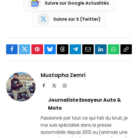
Suivre sur Google Actualités
Suivre sur X (Twitter)
Facebook
Twitter
Pinterest
Bluesky
Threads
Partager
Email
LinkedIn
WhatsApp
Copi
sur
le
Telegram
lien
Mustapha Zemri
Facebook
X
Instagram
(Twitter)
Journaliste Essayeur Auto &
Moto
Passionné par tout ce qui fait du bruit, je
me suis spécialisé dans la presse
automobile depuis 2012 ou j’animais une