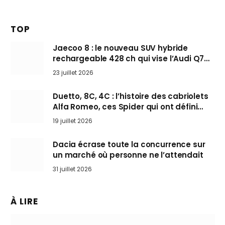
TOP
Jaecoo 8 : le nouveau SUV hybride
rechargeable 428 ch qui vise l’Audi Q7
arrive en Europe cet automne
23 juillet 2026
Duetto, 8C, 4C : l’histoire des cabriolets
Alfa Romeo, ces Spider qui ont défini
l’art de rouler cheveux au vent
19 juillet 2026
Dacia écrase toute la concurrence sur
un marché où personne ne l’attendait
31 juillet 2026
À LIRE