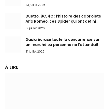
arrive en Europe cet automne
23 juillet 2026
Duetto, 8C, 4C : l’histoire des cabriolets
Alfa Romeo, ces Spider qui ont défini
l’art de rouler cheveux au vent
19 juillet 2026
Dacia écrase toute la concurrence sur
un marché où personne ne l’attendait
31 juillet 2026
À LIRE