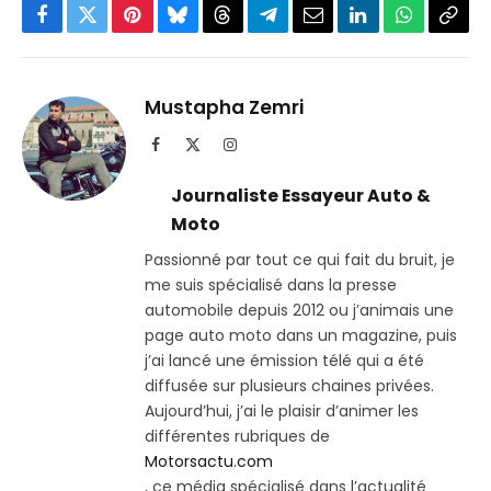
Facebook
Twitter
Pinterest
Bluesky
Threads
Partager
Email
LinkedIn
WhatsApp
Copi
sur
le
Telegram
lien
Mustapha Zemri
Facebook
X
Instagram
(Twitter)
Journaliste Essayeur Auto &
Moto
Passionné par tout ce qui fait du bruit, je
me suis spécialisé dans la presse
automobile depuis 2012 ou j’animais une
page auto moto dans un magazine, puis
j’ai lancé une émission télé qui a été
diffusée sur plusieurs chaines privées.
Aujourd’hui, j’ai le plaisir d’animer les
différentes rubriques de
Motorsactu.com
, ce média spécialisé dans l’actualité