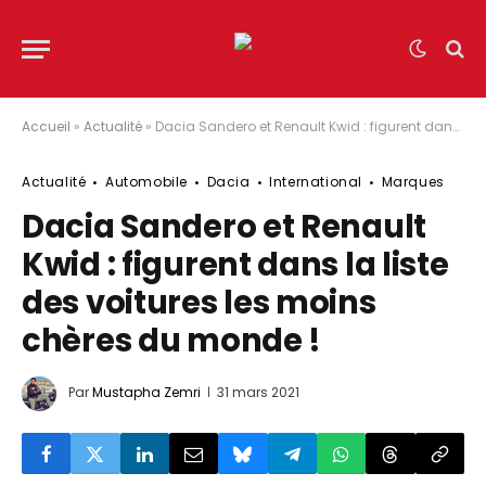
Accueil
»
Actualité
»
Dacia Sandero et Renault Kwid : figurent dans la liste des voitures les moins chères du monde !
Actualité
Automobile
Dacia
International
Marques
Dacia Sandero et Renault
Kwid : figurent dans la liste
des voitures les moins
chères du monde !
Par
Mustapha Zemri
31 mars 2021