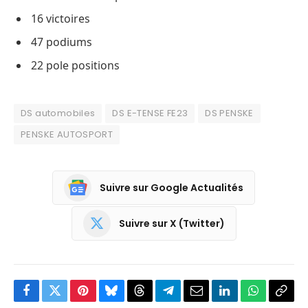
16 victoires
47 podiums
22 pole positions
DS automobiles
DS E-TENSE FE23
DS PENSKE
PENSKE AUTOSPORT
Suivre sur Google Actualités
Suivre sur X (Twitter)
Facebook
Twitter
Pinterest
Bluesky
Threads
Partager
Email
LinkedIn
WhatsApp
Copi