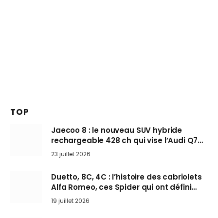
TOP
Jaecoo 8 : le nouveau SUV hybride
rechargeable 428 ch qui vise l’Audi Q7
arrive en Europe cet automne
23 juillet 2026
Duetto, 8C, 4C : l’histoire des cabriolets
Alfa Romeo, ces Spider qui ont défini
l’art de rouler cheveux au vent
19 juillet 2026