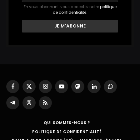
En vous abonnant, vous acceptez notre
politique
de confidentialité
.
Facebook
X
Instagram
YouTube
Mastodon
LinkedIn
WhatsApp
(Twitter)
Partager
Threads
RSS
sur
Telegram
QUI SOMMES-NOUS ?
POLITIQUE DE CONFIDENTIALITÉ