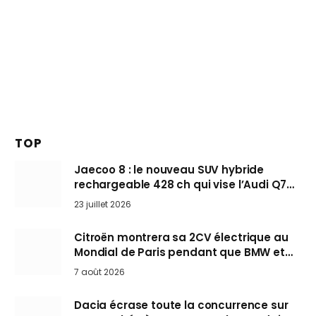
TOP
Jaecoo 8 : le nouveau SUV hybride
rechargeable 428 ch qui vise l’Audi Q7
arrive en Europe cet automne
23 juillet 2026
Citroën montrera sa 2CV électrique au
Mondial de Paris pendant que BMW et
Mini désertent le salon
7 août 2026
Dacia écrase toute la concurrence sur