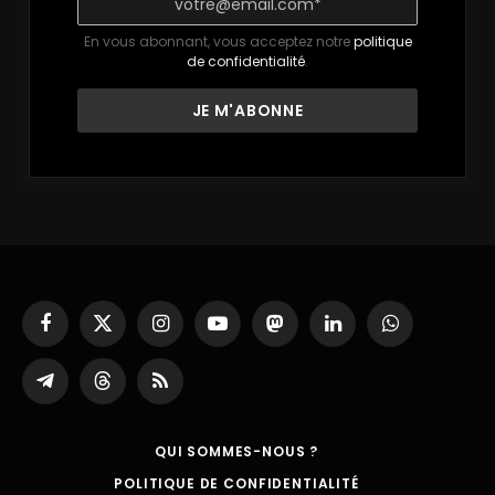
En vous abonnant, vous acceptez notre
politique
de confidentialité
.
Facebook
X
Instagram
YouTube
Mastodon
LinkedIn
WhatsApp
(Twitter)
Partager
Threads
RSS
sur
Telegram
QUI SOMMES-NOUS ?
POLITIQUE DE CONFIDENTIALITÉ