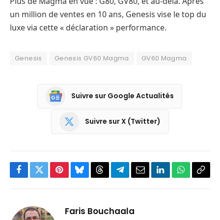
Plus de Magma en vue : G80, GV80, et au-delà. Après
un million de ventes en 10 ans, Genesis vise le top du
luxe via cette « déclaration » performance.
Genesis
Genesis GV60 Magma
GV60 Magma
Suivre sur Google Actualités
Suivre sur X (Twitter)
Facebook
Twitter
Pinterest
Bluesky
Threads
Partager
Email
LinkedIn
WhatsApp
Copi
sur
le
Telegram
lien
Faris Bouchaala