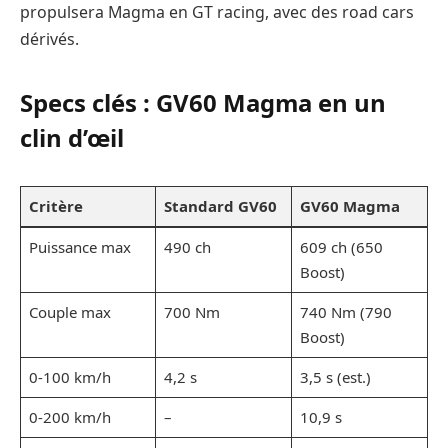
propulsera Magma en GT racing, avec des road cars
dérivés.
Specs clés : GV60 Magma en un
clin d’œil
Critère
Standard GV60
GV60 Magma
Puissance max
490 ch
609 ch (650
Boost)
Couple max
700 Nm
740 Nm (790
Boost)
0-100 km/h
4,2 s
3,5 s (est.)
0-200 km/h
–
10,9 s