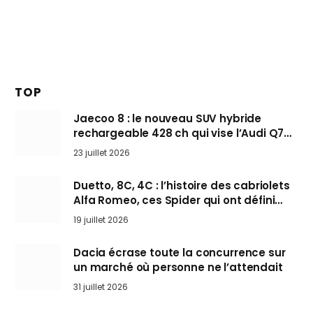
TOP
Jaecoo 8 : le nouveau SUV hybride
rechargeable 428 ch qui vise l’Audi Q7
arrive en Europe cet automne
23 juillet 2026
Duetto, 8C, 4C : l’histoire des cabriolets
Alfa Romeo, ces Spider qui ont défini
l’art de rouler cheveux au vent
19 juillet 2026
Dacia écrase toute la concurrence sur
un marché où personne ne l’attendait
31 juillet 2026