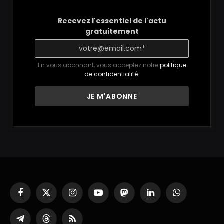
Recevez l'essentiel de l'actu
gratuitement
En vous abonnant, vous acceptez notre
politique
de confidentialité
.
Facebook
X
Instagram
YouTube
Mastodon
LinkedIn
WhatsApp
(Twitter)
Partager
Threads
RSS