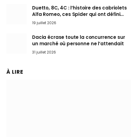
Duetto, 8C, 4C : l’histoire des cabriolets
Alfa Romeo, ces Spider qui ont défini
l’art de rouler cheveux au vent
19 juillet 2026
Dacia écrase toute la concurrence sur
un marché où personne ne l’attendait
31 juillet 2026
À LIRE