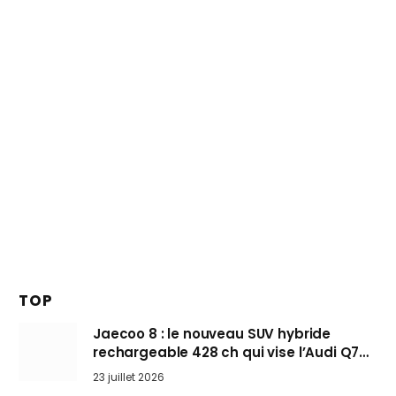
TOP
Jaecoo 8 : le nouveau SUV hybride
rechargeable 428 ch qui vise l’Audi Q7
arrive en Europe cet automne
23 juillet 2026