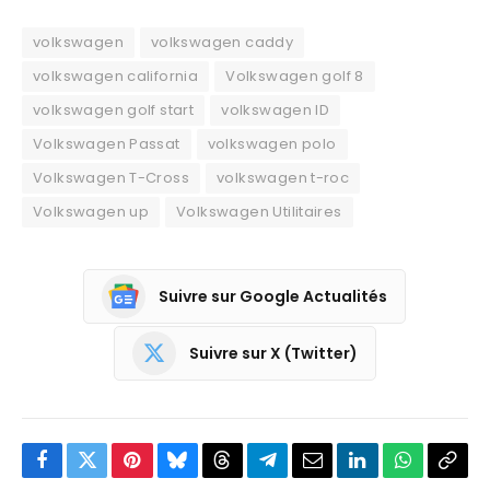
volkswagen
volkswagen caddy
volkswagen california
Volkswagen golf 8
volkswagen golf start
volkswagen ID
Volkswagen Passat
volkswagen polo
Volkswagen T-Cross
volkswagen t-roc
Volkswagen up
Volkswagen Utilitaires
Suivre sur Google Actualités
Suivre sur X (Twitter)
Facebook
Twitter
Pinterest
Bluesky
Threads
Partager
Email
LinkedIn
WhatsApp
Copi