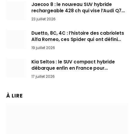
Jaecoo 8 : le nouveau SUV hybride
rechargeable 428 ch qui vise l’Audi Q7
arrive en Europe cet automne
23 juillet 2026
Duetto, 8C, 4C : l’histoire des cabriolets
Alfa Romeo, ces Spider qui ont défini
l’art de rouler cheveux au vent
19 juillet 2026
Kia Seltos : le SUV compact hybride
débarque enfin en France pour
bousculer les Nissan Qashqai et Toyota
17 juillet 2026
Yaris Cross
À LIRE