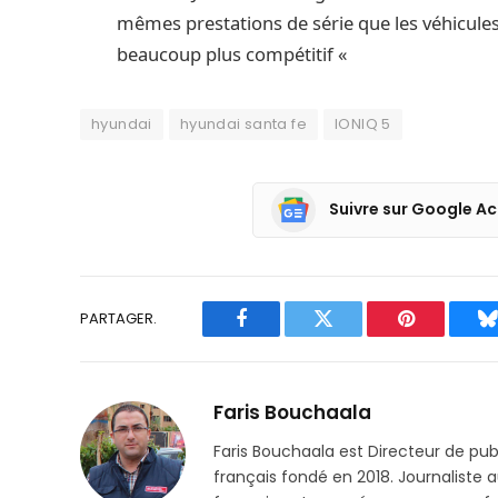
mêmes prestations de série que les véhicule
beaucoup plus compétitif «
hyundai
hyundai santa fe
IONIQ 5
Suivre sur Google Ac
PARTAGER.
Facebook
Twitter
Pinterest
B
Faris Bouchaala
Faris Bouchaala est Directeur de pu
français fondé en 2018. Journaliste a