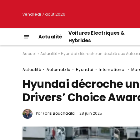
vendredi 7 août 2026
Voitures Electriques &
Actualité
Hybrides
Accueil
»
Actualité
»
Hyundai décroche un doublé aux Autotra
Actualité
Automobile
Hyundai
International
Mar
Hyundai décroche un
Drivers’ Choice Awar
Par
Faris Bouchaala
28 juin 2025