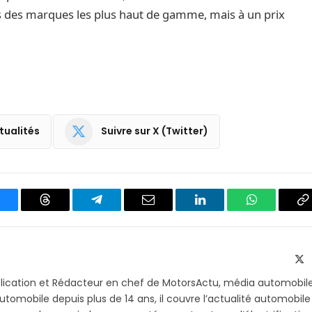
s des marques les plus haut de gamme, mais à un prix
tualités
Suivre sur X (Twitter)
luesky
Threads
Partager
Email
LinkedIn
WhatsApp
C
sur
le
Telegram
li
X
(T
blication et Rédacteur en chef de MotorsActu, média automobil
utomobile depuis plus de 14 ans, il couvre l’actualité automobile