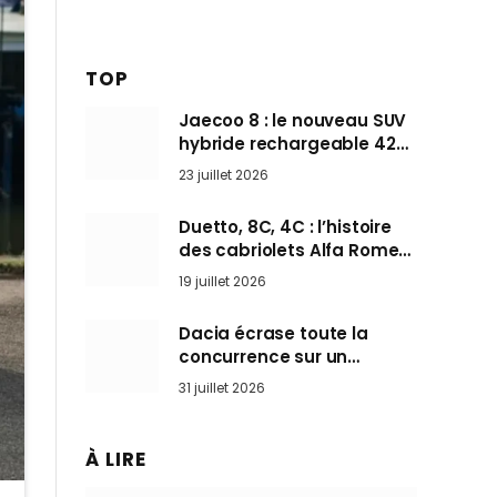
TOP
Jaecoo 8 : le nouveau SUV
hybride rechargeable 428
ch qui vise l’Audi Q7 arrive
23 juillet 2026
en Europe cet automne
Duetto, 8C, 4C : l’histoire
des cabriolets Alfa Romeo,
ces Spider qui ont défini
19 juillet 2026
l’art de rouler cheveux au
vent
Dacia écrase toute la
concurrence sur un
marché où personne ne
31 juillet 2026
l’attendait
À LIRE