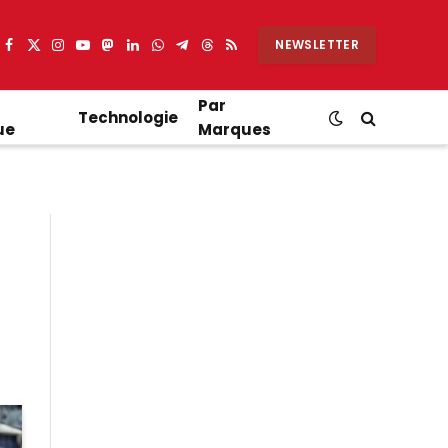
NEWSLETTER
Facebook
X
Instagram
YouTube
Mastodon
LinkedIn
WhatsApp
Partager
Threads
RSS
(Twitter)
sur
Telegram
Par
Technologie
ue
Marques