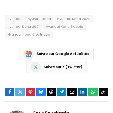
hyundai
hyundai kona
hyundai Kona 2020
hyundai Kona 2021
Hyundai Kona Electric
Hyundai Kona électrique
Suivre sur Google Actualités
Suivre sur X (Twitter)
Facebook
Twitter
Pinterest
Bluesky
Threads
Partager
Email
LinkedIn
WhatsApp
Copi
sur
le
Telegram
lien
Faris Bouchaala