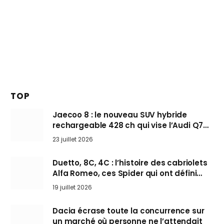
TOP
Jaecoo 8 : le nouveau SUV hybride
rechargeable 428 ch qui vise l’Audi Q7
arrive en Europe cet automne
23 juillet 2026
Duetto, 8C, 4C : l’histoire des cabriolets
Alfa Romeo, ces Spider qui ont défini
l’art de rouler cheveux au vent
19 juillet 2026
Dacia écrase toute la concurrence sur
un marché où personne ne l’attendait