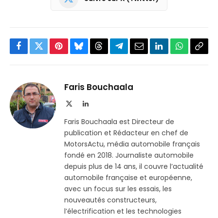
Facebook
Twitter
Pinterest
Bluesky
Threads
Partager
Email
LinkedIn
WhatsApp
Copi
sur
le
Telegram
lien
Faris Bouchaala
X
LinkedIn
(Twitter)
Faris Bouchaala est Directeur de
publication et Rédacteur en chef de
MotorsActu, média automobile français
fondé en 2018. Journaliste automobile
depuis plus de 14 ans, il couvre l’actualité
automobile française et européenne,
avec un focus sur les essais, les
nouveautés constructeurs,
l’électrification et les technologies