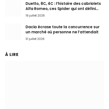
Duetto, 8C, 4C : l’histoire des cabriolets
Alfa Romeo, ces Spider qui ont défini
l’art de rouler cheveux au vent
19 juillet 2026
Dacia écrase toute la concurrence sur
un marché où personne ne l’attendait
31 juillet 2026
À LIRE