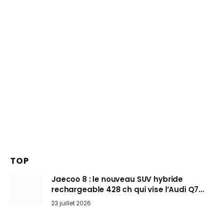
TOP
Jaecoo 8 : le nouveau SUV hybride
rechargeable 428 ch qui vise l’Audi Q7
arrive en Europe cet automne
23 juillet 2026