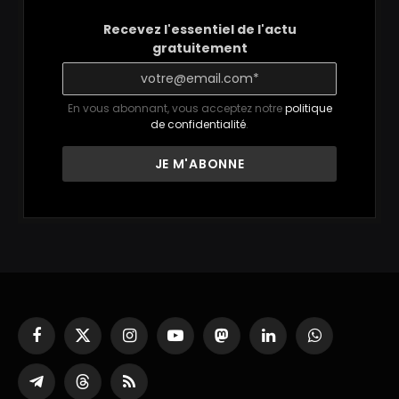
Recevez l'essentiel de l'actu
gratuitement
En vous abonnant, vous acceptez notre
politique
de confidentialité
.
Facebook
X
Instagram
YouTube
Mastodon
LinkedIn
WhatsApp
(Twitter)
Partager
Threads
RSS