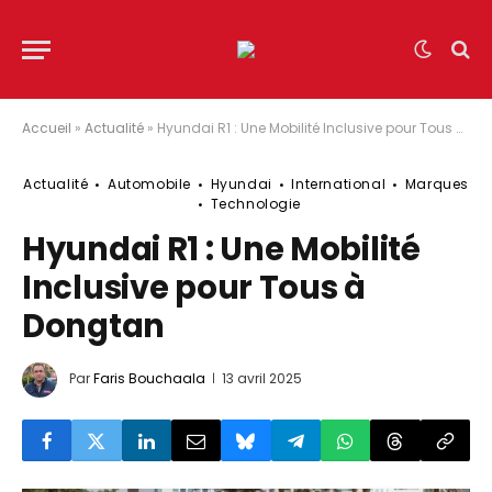
Accueil
»
Actualité
»
Hyundai R1 : Une Mobilité Inclusive pour Tous à Dongtan
Actualité
Automobile
Hyundai
International
Marques
Technologie
Hyundai R1 : Une Mobilité
Inclusive pour Tous à
Dongtan
Par
Faris Bouchaala
13 avril 2025