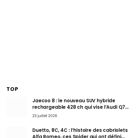
TOP
Jaecoo 8 : le nouveau SUV hybride
rechargeable 428 ch qui vise l’Audi Q7
arrive en Europe cet automne
23 juillet 2026
Duetto, 8C, 4C : l’histoire des cabriolets
Alfa Romeo, ces Spider qui ont défini