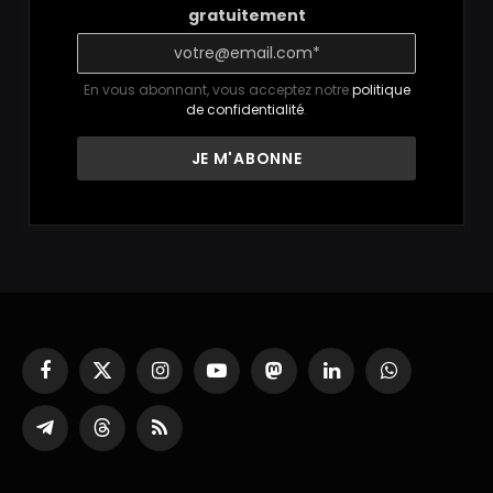
gratuitement
En vous abonnant, vous acceptez notre
politique
de confidentialité
.
Facebook
X
Instagram
YouTube
Mastodon
LinkedIn
WhatsApp
(Twitter)
Partager
Threads
RSS
sur
Telegram