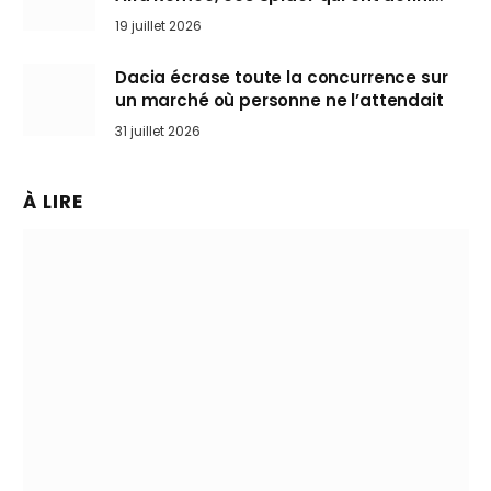
l’art de rouler cheveux au vent
19 juillet 2026
Dacia écrase toute la concurrence sur
un marché où personne ne l’attendait
31 juillet 2026
À LIRE