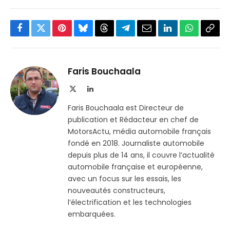
Facebook
Twitter
Pinterest
Bluesky
Threads
Partager
Email
LinkedIn
WhatsApp
Copi
sur
le
Telegram
lien
Faris Bouchaala
X
LinkedIn
(Twitter)
Faris Bouchaala est Directeur de
publication et Rédacteur en chef de
MotorsActu, média automobile français
fondé en 2018. Journaliste automobile
depuis plus de 14 ans, il couvre l’actualité
automobile française et européenne,
avec un focus sur les essais, les
nouveautés constructeurs,
l’électrification et les technologies
embarquées.