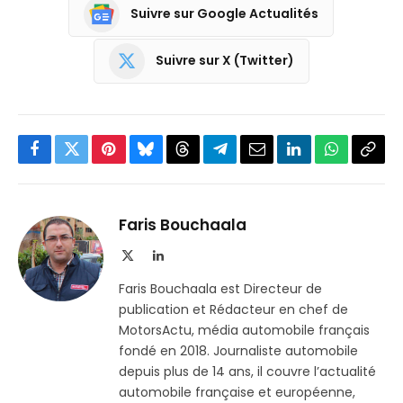
Suivre sur Google Actualités
Suivre sur X (Twitter)
Facebook
Twitter
Pinterest
Bluesky
Threads
Partager
Email
LinkedIn
WhatsApp
Copi
sur
le
Telegram
lien
Faris Bouchaala
X
LinkedIn
(Twitter)
Faris Bouchaala est Directeur de
publication et Rédacteur en chef de
MotorsActu, média automobile français
fondé en 2018. Journaliste automobile
depuis plus de 14 ans, il couvre l’actualité
automobile française et européenne,