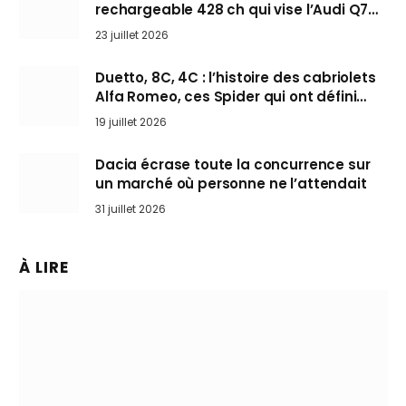
rechargeable 428 ch qui vise l’Audi Q7
arrive en Europe cet automne
23 juillet 2026
Duetto, 8C, 4C : l’histoire des cabriolets
Alfa Romeo, ces Spider qui ont défini
l’art de rouler cheveux au vent
19 juillet 2026
Dacia écrase toute la concurrence sur
un marché où personne ne l’attendait
31 juillet 2026
À LIRE