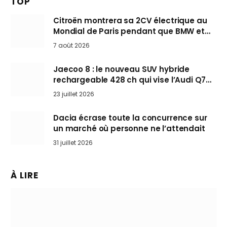
TOP
Citroën montrera sa 2CV électrique au
Mondial de Paris pendant que BMW et
Mini désertent le salon
7 août 2026
Jaecoo 8 : le nouveau SUV hybride
rechargeable 428 ch qui vise l’Audi Q7
arrive en Europe cet automne
23 juillet 2026
Dacia écrase toute la concurrence sur
un marché où personne ne l’attendait
31 juillet 2026
À LIRE