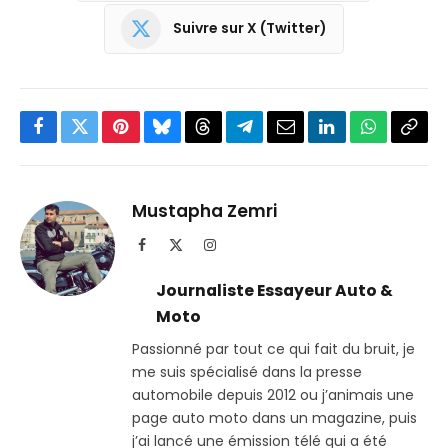
Suivre sur X (Twitter)
Facebook
Twitter
Pinterest
Bluesky
Threads
Partager
Email
LinkedIn
WhatsApp
Copi
sur
le
Telegram
lien
Mustapha Zemri
Facebook
X
Instagram
(Twitter)
Journaliste Essayeur Auto &
Moto
Passionné par tout ce qui fait du bruit, je
me suis spécialisé dans la presse
automobile depuis 2012 ou j’animais une
page auto moto dans un magazine, puis
j’ai lancé une émission télé qui a été