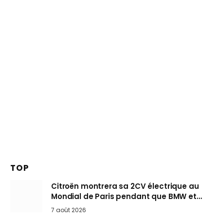
TOP
Citroën montrera sa 2CV électrique au
Mondial de Paris pendant que BMW et
Mini désertent le salon
7 août 2026