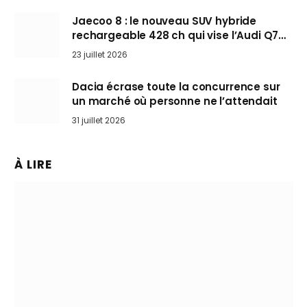
Jaecoo 8 : le nouveau SUV hybride
rechargeable 428 ch qui vise l’Audi Q7
arrive en Europe cet automne
23 juillet 2026
Dacia écrase toute la concurrence sur
un marché où personne ne l’attendait
31 juillet 2026
À LIRE