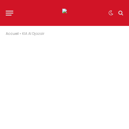
Accueil
»
KIA Al Djazaïr