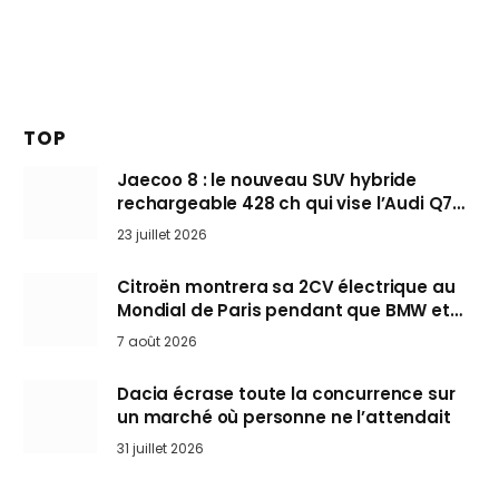
TOP
Jaecoo 8 : le nouveau SUV hybride
rechargeable 428 ch qui vise l’Audi Q7
arrive en Europe cet automne
23 juillet 2026
Citroën montrera sa 2CV électrique au
Mondial de Paris pendant que BMW et
Mini désertent le salon
7 août 2026
Dacia écrase toute la concurrence sur
un marché où personne ne l’attendait
31 juillet 2026