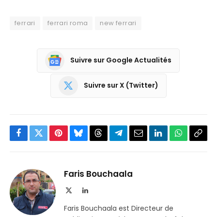
ferrari
ferrari roma
new ferrari
Suivre sur Google Actualités
Suivre sur X (Twitter)
Facebook
Twitter
Pinterest
Bluesky
Threads
Partager
Email
LinkedIn
WhatsApp
Copi
sur
le
Telegram
lien
Faris Bouchaala
X
LinkedIn
(Twitter)
Faris Bouchaala est Directeur de