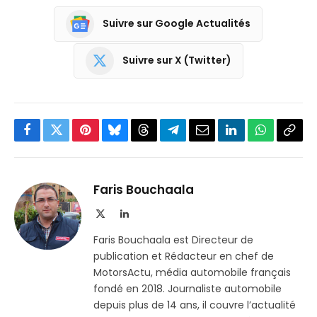
Suivre sur Google Actualités
Suivre sur X (Twitter)
Facebook
Twitter
Pinterest
Bluesky
Threads
Partager
Email
LinkedIn
WhatsApp
Copi
sur
le
Telegram
lien
Faris Bouchaala
X
LinkedIn
(Twitter)
Faris Bouchaala est Directeur de
publication et Rédacteur en chef de
MotorsActu, média automobile français
fondé en 2018. Journaliste automobile
depuis plus de 14 ans, il couvre l’actualité