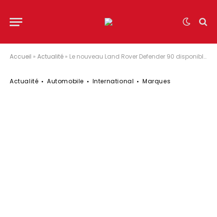
Accueil
»
Actualité
»
Le nouveau Land Rover Defender 90 disponible à la vente alors que le Defender 110 enregistre un niveau de commandes sans précédent
Actualité
Automobile
International
Marques