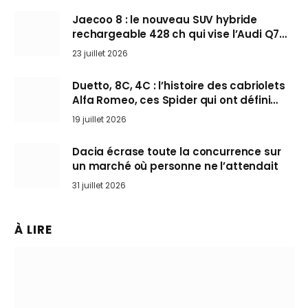
Jaecoo 8 : le nouveau SUV hybride
rechargeable 428 ch qui vise l’Audi Q7
arrive en Europe cet automne
23 juillet 2026
Duetto, 8C, 4C : l’histoire des cabriolets
Alfa Romeo, ces Spider qui ont défini
l’art de rouler cheveux au vent
19 juillet 2026
Dacia écrase toute la concurrence sur
un marché où personne ne l’attendait
31 juillet 2026
À LIRE