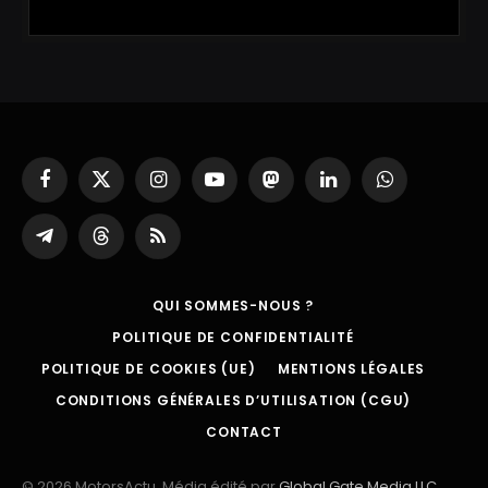
Facebook
X
Instagram
YouTube
Mastodon
LinkedIn
WhatsApp
(Twitter)
Partager
Threads
RSS
sur
Telegram
QUI SOMMES-NOUS ?
POLITIQUE DE CONFIDENTIALITÉ
POLITIQUE DE COOKIES (UE)
MENTIONS LÉGALES
CONDITIONS GÉNÉRALES D’UTILISATION (CGU)
CONTACT
© 2026 MotorsActu. Média édité par
Global Gate Media LLC
.