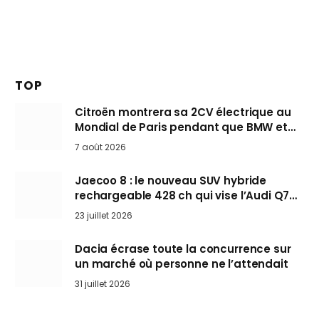
TOP
Citroën montrera sa 2CV électrique au
Mondial de Paris pendant que BMW et
Mini désertent le salon
7 août 2026
Jaecoo 8 : le nouveau SUV hybride
rechargeable 428 ch qui vise l’Audi Q7
arrive en Europe cet automne
23 juillet 2026
Dacia écrase toute la concurrence sur
un marché où personne ne l’attendait
31 juillet 2026