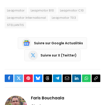
Leapmotor
Leapmotor B10
Leapmotor C10
Leapmotor International
Leapmotor T03
STELLANTIS
Suivre sur Google Actualités
Suivre sur X (Twitter)
Facebook
Twitter
Pinterest
Bluesky
Threads
Partager
Email
LinkedIn
WhatsApp
Copi
sur
le
Telegram
lien
Faris Bouchaala