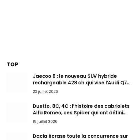
TOP
Jaecoo 8 : le nouveau SUV hybride
rechargeable 428 ch qui vise l’Audi Q7
arrive en Europe cet automne
23 juillet 2026
Duetto, 8C, 4C : l’histoire des cabriolets
Alfa Romeo, ces Spider qui ont défini
l’art de rouler cheveux au vent
19 juillet 2026
Dacia écrase toute la concurrence sur