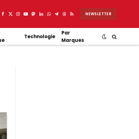
NEWSLETTER
Facebook
X
Instagram
YouTube
Mastodon
LinkedIn
WhatsApp
Partager
Threads
RSS
(Twitter)
sur
Telegram
Par
Technologie
ue
Marques