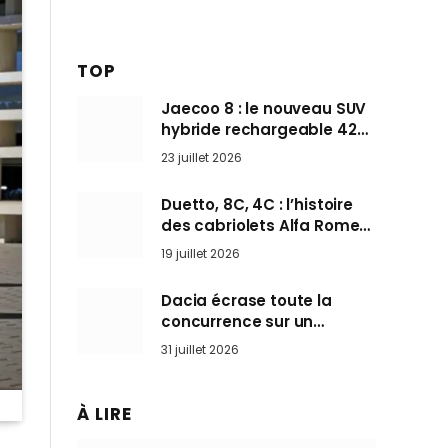
TOP
Jaecoo 8 : le nouveau SUV
hybride rechargeable 428
ch qui vise l’Audi Q7 arrive
23 juillet 2026
en Europe cet automne
Duetto, 8C, 4C : l’histoire
des cabriolets Alfa Romeo,
ces Spider qui ont défini
19 juillet 2026
l’art de rouler cheveux au
vent
Dacia écrase toute la
concurrence sur un
marché où personne ne
31 juillet 2026
l’attendait
À LIRE