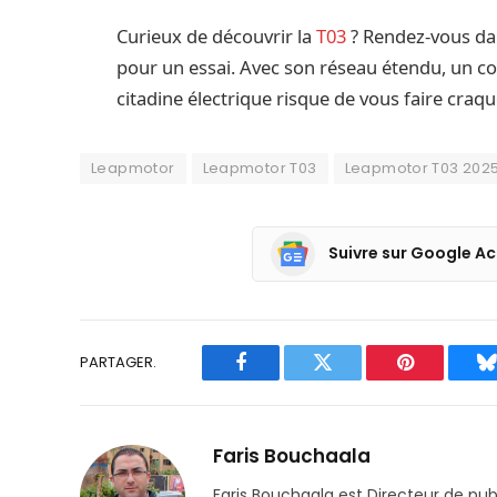
Curieux de découvrir la
T03
? Rendez-vous da
pour un essai. Avec son réseau étendu, un c
citadine électrique risque de vous faire craqu
Leapmotor
Leapmotor T03
Leapmotor T03 202
Suivre sur Google Ac
PARTAGER.
Facebook
Twitter
Pinterest
B
Faris Bouchaala
Faris Bouchaala est Directeur de pu