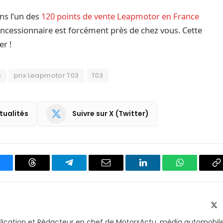
ns l’un des
120 points de vente Leapmotor en France
oncessionnaire est forcément près de chez vous. Cette
er !
5
prix Leapmotor T03
T03
tualités
Suivre sur X (Twitter)
luesky
Threads
Partager
Email
LinkedIn
WhatsApp
C
sur
le
Telegram
li
X
(T
blication et Rédacteur en chef de MotorsActu, média automobil