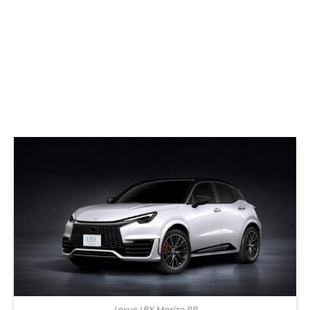
Lexus LBX Morizo RR