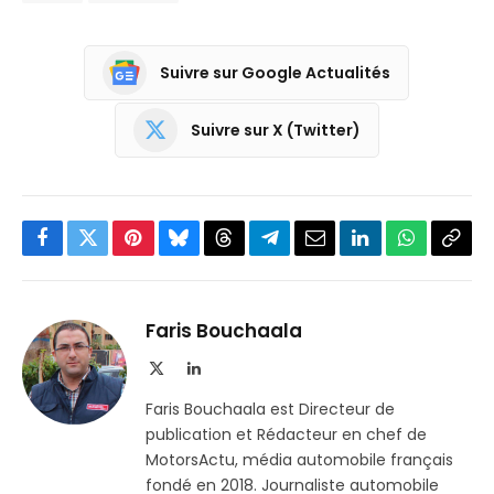
Suivre sur Google Actualités
Suivre sur X (Twitter)
Facebook
Twitter
Pinterest
Bluesky
Threads
Partager
Email
LinkedIn
WhatsApp
Copi
sur
le
Telegram
lien
Faris Bouchaala
X
LinkedIn
(Twitter)
Faris Bouchaala est Directeur de
publication et Rédacteur en chef de
MotorsActu, média automobile français
fondé en 2018. Journaliste automobile