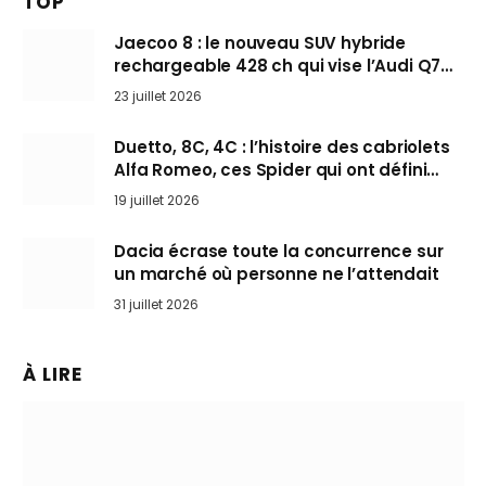
TOP
Jaecoo 8 : le nouveau SUV hybride
rechargeable 428 ch qui vise l’Audi Q7
arrive en Europe cet automne
23 juillet 2026
Duetto, 8C, 4C : l’histoire des cabriolets
Alfa Romeo, ces Spider qui ont défini
l’art de rouler cheveux au vent
19 juillet 2026
Dacia écrase toute la concurrence sur
un marché où personne ne l’attendait
31 juillet 2026
À LIRE