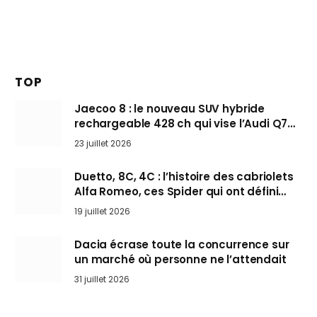
TOP
Jaecoo 8 : le nouveau SUV hybride
rechargeable 428 ch qui vise l’Audi Q7
arrive en Europe cet automne
23 juillet 2026
Duetto, 8C, 4C : l’histoire des cabriolets
Alfa Romeo, ces Spider qui ont défini
l’art de rouler cheveux au vent
19 juillet 2026
Dacia écrase toute la concurrence sur
un marché où personne ne l’attendait
31 juillet 2026