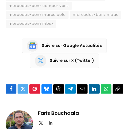
mercedes-benz camper vans
mercedes-benz marco polo
mercedes-benz mbac
mercedes-benz mbux
Suivre sur Google Actualités
Suivre sur X (Twitter)
Facebook
Twitter
Pinterest
Bluesky
Threads
Partager
Email
LinkedIn
WhatsApp
Copi
sur
le
Telegram
lien
Faris Bouchaala
X
LinkedIn
(Twitter)