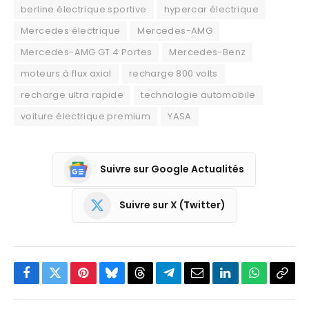
berline électrique sportive
hypercar électrique
Mercedes électrique
Mercedes-AMG
Mercedes-AMG GT 4 Portes
Mercedes-Benz
moteurs à flux axial
recharge 800 volts
recharge ultra rapide
technologie automobile
voiture électrique premium
YASA
Suivre sur Google Actualités
Suivre sur X (Twitter)
Facebook
Twitter
Pinterest
Bluesky
Threads
Partager
Email
LinkedIn
WhatsApp
Copi
sur
le