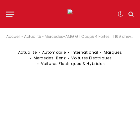
Accueil
»
Actualité
»
Mercedes-AMG GT Coupé 4 Portes : 1 169 chevaux, trois moteurs à flux axial et 460 km rechargés en 10 minutes
Actualité
Automobile
International
Marques
Mercedes-Benz
Voitures Electriques
Voitures Electriques & Hybrides