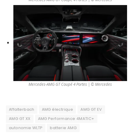
Mercedes-AMG GT Coupé 4 Portes | © Mercedes
Affalterbach
AMG électrique
AMG GT EV
AMG GT XX
AMG Performance 4MATIC+
autonomie WLTP
batterie AMG