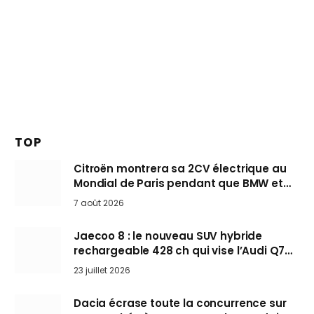
TOP
Citroën montrera sa 2CV électrique au
Mondial de Paris pendant que BMW et
Mini désertent le salon
7 août 2026
Jaecoo 8 : le nouveau SUV hybride
rechargeable 428 ch qui vise l’Audi Q7
arrive en Europe cet automne
23 juillet 2026
Dacia écrase toute la concurrence sur