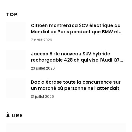
TOP
Citroën montrera sa 2CV électrique au
Mondial de Paris pendant que BMW et
Mini désertent le salon
7 août 2026
Jaecoo 8 : le nouveau SUV hybride
rechargeable 428 ch qui vise l’Audi Q7
arrive en Europe cet automne
23 juillet 2026
Dacia écrase toute la concurrence sur
un marché où personne ne l’attendait
31 juillet 2026
À LIRE