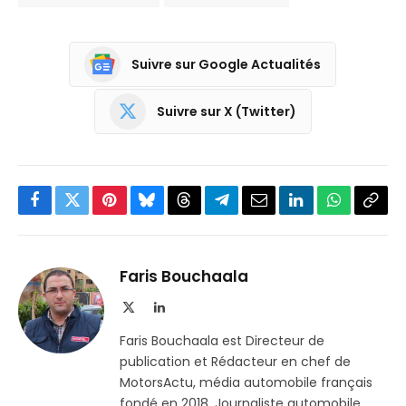
Suivre sur Google Actualités
Suivre sur X (Twitter)
Facebook
Twitter
Pinterest
Bluesky
Threads
Partager
Email
LinkedIn
WhatsApp
Copi
sur
le
Telegram
lien
Faris Bouchaala
X
LinkedIn
(Twitter)
Faris Bouchaala est Directeur de
publication et Rédacteur en chef de
MotorsActu, média automobile français
fondé en 2018. Journaliste automobile