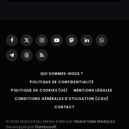
Facebook
X
Instagram
YouTube
Mastodon
LinkedIn
WhatsApp
(Twitter)
Partager
Threads
RSS
sur
Telegram
QUI SOMMES-NOUS ?
POLITIQUE DE CONFIDENTIALITÉ
POLITIQUE DE COOKIES (UE)
MENTIONS LÉGALES
CONDITIONS GÉNÉRALES D’UTILISATION (CGU)
CONTACT
© 2026 MotorsActu. Média édité par
Global Gate Media LLC
.
Développé par
Flambosoft
.