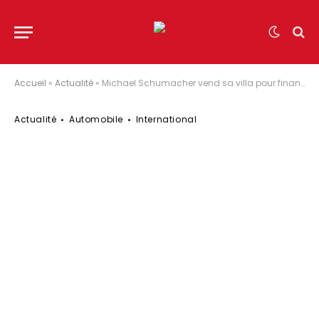
Accueil
»
Actualité
»
Michael Schumacher vend sa villa pour financer ses soins ? Ce que les médias oublient de dire
Actualité
Automobile
International