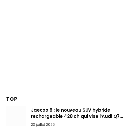
TOP
Jaecoo 8 : le nouveau SUV hybride
rechargeable 428 ch qui vise l’Audi Q7
arrive en Europe cet automne
23 juillet 2026