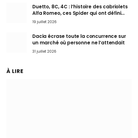
Duetto, 8C, 4C : l’histoire des cabriolets
Alfa Romeo, ces Spider qui ont défini
l’art de rouler cheveux au vent
19 juillet 2026
Dacia écrase toute la concurrence sur
un marché où personne ne l’attendait
31 juillet 2026
À LIRE