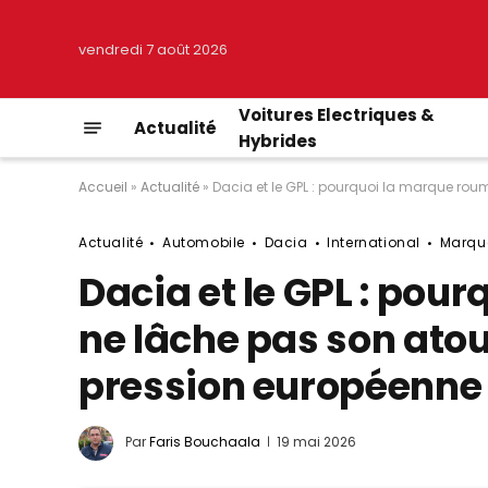
vendredi 7 août 2026
Voitures Electriques &
Actualité
Hybrides
Accueil
»
Actualité
»
Dacia et le GPL : pourquoi la marque ro
Actualité
Automobile
Dacia
International
Marqu
Dacia et le GPL : pou
ne lâche pas son atou
pression européenne
Par
Faris Bouchaala
19 mai 2026