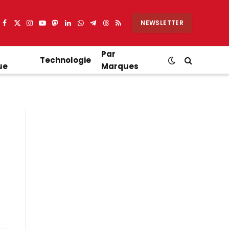
NEWSLETTER
Facebook
X
Instagram
YouTube
Mastodon
LinkedIn
WhatsApp
Partager
Threads
RSS
(Twitter)
sur
Telegram
Par
Technologie
ue
Marques