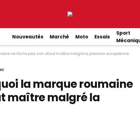
Sport
Nouveautés
Marché
Moto
Essais
Mécaniq
umaine ne lâche pas son atout maître malgré la pression européenne
es
rquoi la marque roumaine
t maître malgré la