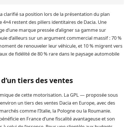
a clarifié sa position lors de la présentation du plan
e 4×4 restent des piliers identitaires de Dacia. Une
age d’une marque pressée d’aligner sa gamme sur
puie d’ailleurs sur un argument commercial massif : 70 %
moment de renouveler leur véhicule, et 10 % migrent vers
ux de fidélité de 80 % rare dans le paysage automobile
d’un tiers des ventes
onomique de cette motorisation. La GPL — proposée sous
 environ un tiers des ventes Dacia en Europe, avec des
 marchés comme l’Italie, la Pologne ou la Roumanie.
bénéficie en France d’une fiscalité avantageuse et son
r à celui de l’essence. Pour une clientèle aux budgets