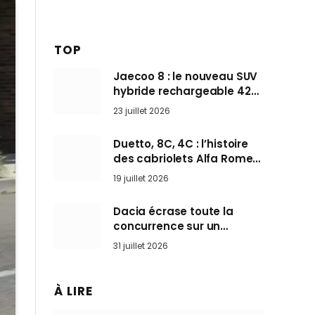
TOP
Jaecoo 8 : le nouveau SUV
hybride rechargeable 428
ch qui vise l’Audi Q7 arrive
23 juillet 2026
en Europe cet automne
Duetto, 8C, 4C : l’histoire
des cabriolets Alfa Romeo,
ces Spider qui ont défini
19 juillet 2026
l’art de rouler cheveux au
vent
Dacia écrase toute la
concurrence sur un
marché où personne ne
31 juillet 2026
l’attendait
À LIRE