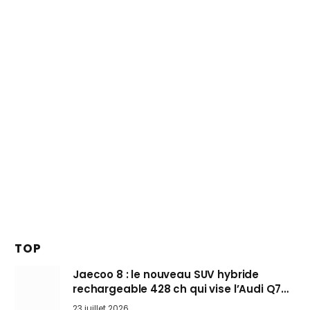
TOP
Jaecoo 8 : le nouveau SUV hybride
rechargeable 428 ch qui vise l’Audi Q7
arrive en Europe cet automne
23 juillet 2026