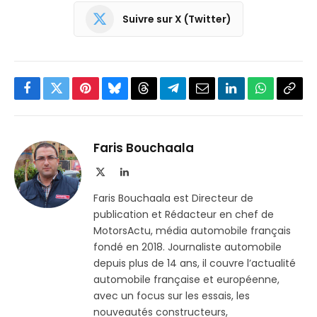
Suivre sur X (Twitter)
Facebook
Twitter
Pinterest
Bluesky
Threads
Partager
Email
LinkedIn
WhatsApp
Copi
sur
le
Telegram
lien
Faris Bouchaala
X
LinkedIn
(Twitter)
Faris Bouchaala est Directeur de
publication et Rédacteur en chef de
MotorsActu, média automobile français
fondé en 2018. Journaliste automobile
depuis plus de 14 ans, il couvre l’actualité
automobile française et européenne,
avec un focus sur les essais, les
nouveautés constructeurs,