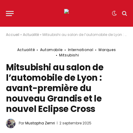
Accueil
»
Actualité
»
Mitsubishi au salon de l’automobile de Lyon : avant-première du nouveau Grandis et le nouvel Eclipse Cross
Actualité
Automobile
International
Marques
Mitsubishi
Mitsubishi au salon de
l’automobile de Lyon :
avant-première du
nouveau Grandis et le
nouvel Eclipse Cross
Par
Mustapha Zemri
2 septembre 2025