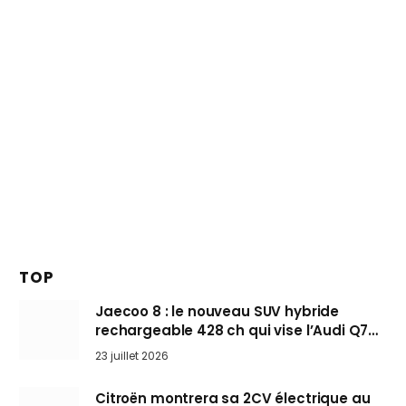
TOP
Jaecoo 8 : le nouveau SUV hybride
rechargeable 428 ch qui vise l’Audi Q7
arrive en Europe cet automne
23 juillet 2026
Citroën montrera sa 2CV électrique au