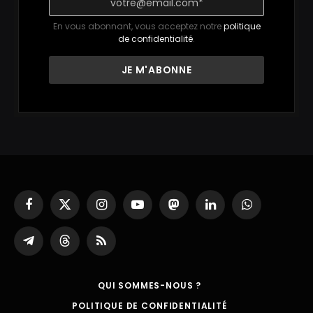
En vous abonnant, vous acceptez notre
politique
de confidentialité
.
Facebook
X
Instagram
YouTube
Mastodon
LinkedIn
WhatsApp
(Twitter)
Partager
Threads
RSS
sur
Telegram
QUI SOMMES-NOUS ?
POLITIQUE DE CONFIDENTIALITÉ