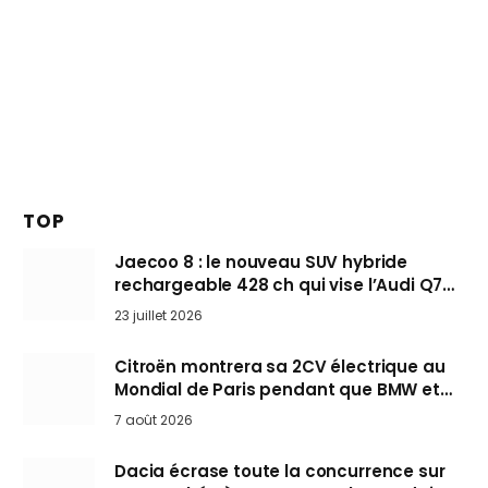
TOP
Jaecoo 8 : le nouveau SUV hybride
rechargeable 428 ch qui vise l’Audi Q7
arrive en Europe cet automne
23 juillet 2026
Citroën montrera sa 2CV électrique au
Mondial de Paris pendant que BMW et
Mini désertent le salon
7 août 2026
Dacia écrase toute la concurrence sur