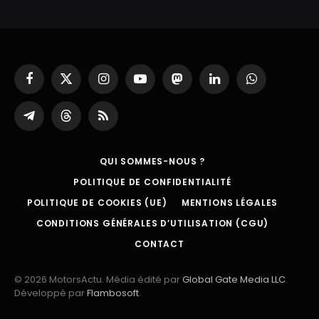
Facebook
X
Instagram
YouTube
Mastodon
LinkedIn
WhatsApp
(Twitter)
Partager
Threads
RSS
sur
Telegram
QUI SOMMES-NOUS ?
POLITIQUE DE CONFIDENTIALITÉ
POLITIQUE DE COOKIES (UE)
MENTIONS LÉGALES
CONDITIONS GÉNÉRALES D’UTILISATION (CGU)
CONTACT
© 2026 MotorsActu. Média édité par
Global Gate Media LLC
.
Développé par
Flambosoft
.