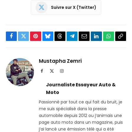
Suivre sur X (Twitter)
Facebook
Twitter
Pinterest
Bluesky
Threads
Partager
Email
LinkedIn
WhatsApp
Copi
sur
le
Telegram
lien
Mustapha Zemri
Facebook
X
Instagram
(Twitter)
Journaliste Essayeur Auto &
Moto
Passionné par tout ce qui fait du bruit, je
me suis spécialisé dans la presse
automobile depuis 2012 ou j’animais une
page auto moto dans un magazine, puis
j’ai lancé une émission télé qui a été