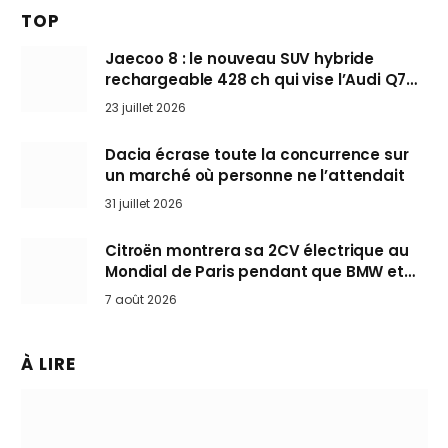
TOP
Jaecoo 8 : le nouveau SUV hybride
rechargeable 428 ch qui vise l’Audi Q7
arrive en Europe cet automne
23 juillet 2026
Dacia écrase toute la concurrence sur
un marché où personne ne l’attendait
31 juillet 2026
Citroën montrera sa 2CV électrique au
Mondial de Paris pendant que BMW et
Mini désertent le salon
7 août 2026
À LIRE