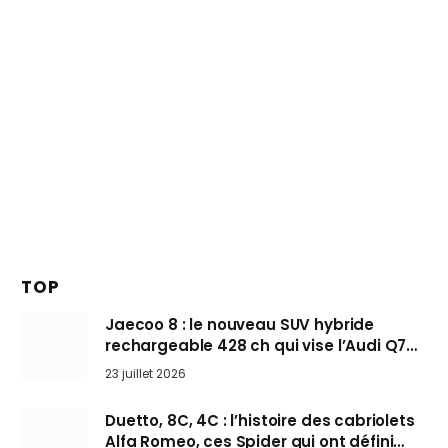
TOP
Jaecoo 8 : le nouveau SUV hybride
rechargeable 428 ch qui vise l’Audi Q7
arrive en Europe cet automne
23 juillet 2026
Duetto, 8C, 4C : l’histoire des cabriolets
Alfa Romeo, ces Spider qui ont défini