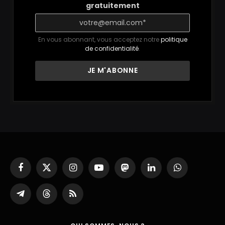
gratuitement
En vous abonnant, vous acceptez notre
politique
de confidentialité
.
Facebook
X
Instagram
YouTube
Mastodon
LinkedIn
WhatsApp
(Twitter)
Partager
Threads
RSS
sur
Telegram