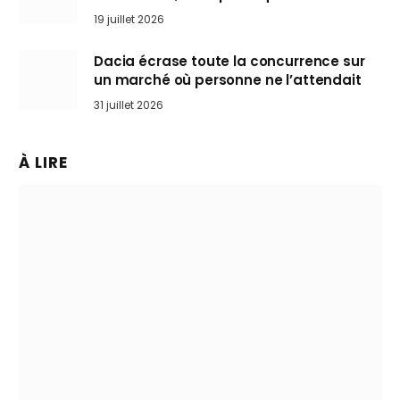
l’art de rouler cheveux au vent
19 juillet 2026
Dacia écrase toute la concurrence sur
un marché où personne ne l’attendait
31 juillet 2026
À LIRE