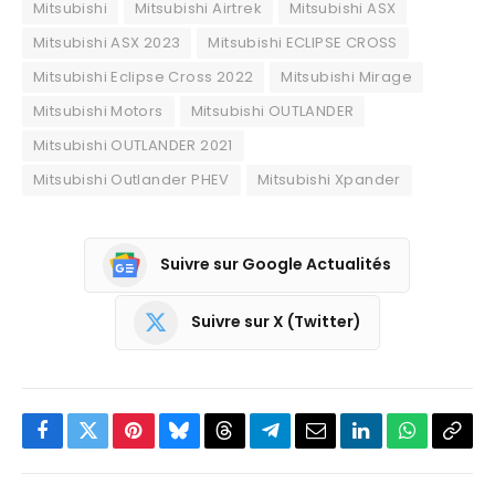
Mitsubishi
Mitsubishi Airtrek
Mitsubishi ASX
Mitsubishi ASX 2023
Mitsubishi ECLIPSE CROSS
Mitsubishi Eclipse Cross 2022
Mitsubishi Mirage
Mitsubishi Motors
Mitsubishi OUTLANDER
Mitsubishi OUTLANDER 2021
Mitsubishi Outlander PHEV
Mitsubishi Xpander
Suivre sur Google Actualités
Suivre sur X (Twitter)
Facebook
Twitter
Pinterest
Bluesky
Threads
Partager
Email
LinkedIn
WhatsApp
Copi
sur
le