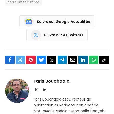
série limitée moto
Suivre sur Google Actualités
Suivre sur X (Twitter)
Facebook
Twitter
Pinterest
Bluesky
Threads
Partager
Email
LinkedIn
WhatsApp
Copi
sur
le
Telegram
lien
Faris Bouchaala
X
LinkedIn
(Twitter)
Faris Bouchaala est Directeur de
publication et Rédacteur en chef de
MotorsActu, média automobile français