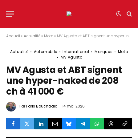
Accueil
»
Actualité
»
Moto
»
MV Agusta et ABT signent une hyper-naked de 208 ch à 41 000 €
Actualité
Automobile
International
Marques
Moto
MV Agusta
MV Agusta et ABT signent
une hyper-naked de 208
ch à 41 000 €
Par
Faris Bouchaala
14 mai 2026