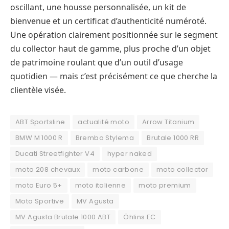
oscillant, une housse personnalisée, un kit de
bienvenue et un certificat d’authenticité numéroté.
Une opération clairement positionnée sur le segment
du collector haut de gamme, plus proche d’un objet
de patrimoine roulant que d’un outil d’usage
quotidien — mais c’est précisément ce que cherche la
clientèle visée.
ABT Sportsline
actualité moto
Arrow Titanium
BMW M 1000 R
Brembo Stylema
Brutale 1000 RR
Ducati Streetfighter V4
hyper naked
moto 208 chevaux
moto carbone
moto collector
moto Euro 5+
moto italienne
moto premium
Moto Sportive
MV Agusta
MV Agusta Brutale 1000 ABT
Öhlins EC