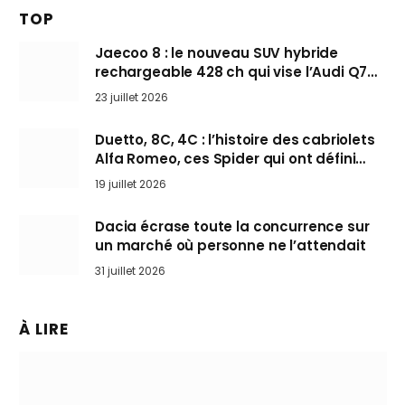
TOP
Jaecoo 8 : le nouveau SUV hybride
rechargeable 428 ch qui vise l’Audi Q7
arrive en Europe cet automne
23 juillet 2026
Duetto, 8C, 4C : l’histoire des cabriolets
Alfa Romeo, ces Spider qui ont défini
l’art de rouler cheveux au vent
19 juillet 2026
Dacia écrase toute la concurrence sur
un marché où personne ne l’attendait
31 juillet 2026
À LIRE