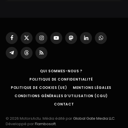
Facebook
X
Instagram
YouTube
Mastodon
LinkedIn
WhatsApp
(Twitter)
Partager
Threads
RSS
sur
Telegram
QUI SOMMES-NOUS ?
POLITIQUE DE CONFIDENTIALITÉ
POLITIQUE DE COOKIES (UE)
MENTIONS LÉGALES
CONDITIONS GÉNÉRALES D’UTILISATION (CGU)
CONTACT
© 2026 MotorsActu. Média édité par
Global Gate Media LLC
.
Développé par
Flambosoft
.