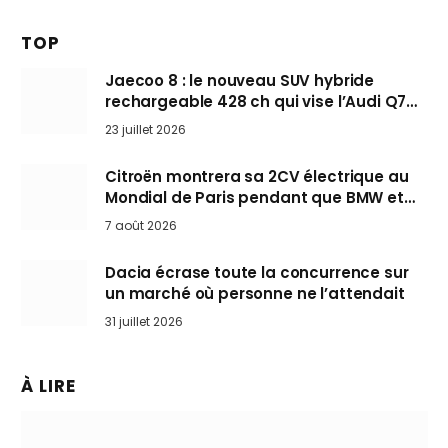
TOP
Jaecoo 8 : le nouveau SUV hybride
rechargeable 428 ch qui vise l’Audi Q7
arrive en Europe cet automne
23 juillet 2026
Citroën montrera sa 2CV électrique au
Mondial de Paris pendant que BMW et
Mini désertent le salon
7 août 2026
Dacia écrase toute la concurrence sur
un marché où personne ne l’attendait
31 juillet 2026
À LIRE