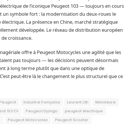
n électrique de l’iconique Peugeot 103 — toujours en cours
ait un symbole fort : la modernisation du deux-roues le
e électrique. La présence en Chine, marché stratégique
iellement développée. Le réseau de distribution européen
e de croissance.
agériale offre à Peugeot Motocycles une agilité que les
taient pas toujours — les décisions peuvent désormais
nt à long terme plutôt que dans une optique de
C’est peut-être là le changement le plus structurel que ce
 Peugeot
industrie française
Laurent Lilti
Mandeure
ot 103 EV
Peugeot Django
peugeot électrique
o
Peugeot Motocycles
Peugeot Scooter