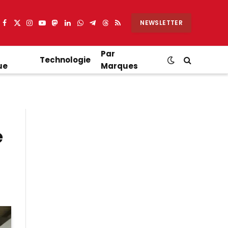
NEWSLETTER
Facebook
X
Instagram
YouTube
Mastodon
LinkedIn
WhatsApp
Partager
Threads
RSS
(Twitter)
sur
Telegram
Par
Technologie
ue
Marques
e