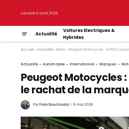
samedi 8 août 2026
Voitures Electriques &
Actualité
Hybrides
Accueil
»
Actualité
»
Moto
»
Peugeot Motocycles : le PDG Laurent
Actualité
Automobile
International
Marques
Mot
Peugeot Motocycles : l
le rachat de la marq
Par
Faris Bouchaala
8 mai 2026
© Peugeot Motocycles