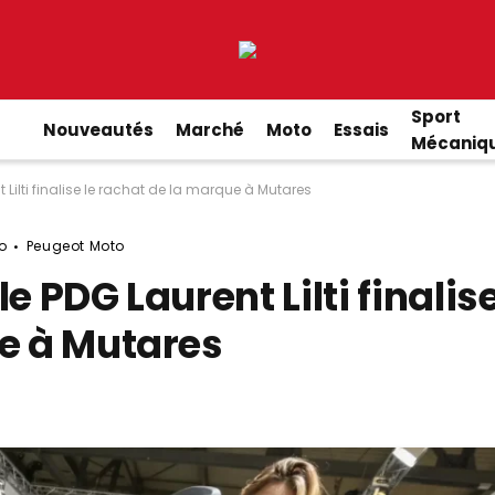
Sport
Nouveautés
Marché
Moto
Essais
Mécaniq
 Lilti finalise le rachat de la marque à Mutares
o
Peugeot Moto
e PDG Laurent Lilti finalis
ue à Mutares