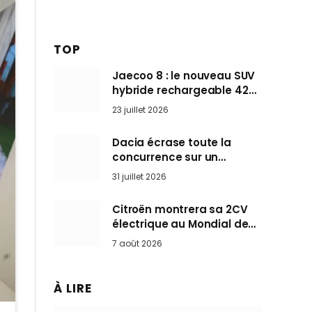
TOP
Jaecoo 8 : le nouveau SUV
hybride rechargeable 428
ch qui vise l’Audi Q7 arrive
23 juillet 2026
en Europe cet automne
Dacia écrase toute la
concurrence sur un
marché où personne ne
31 juillet 2026
l’attendait
Citroën montrera sa 2CV
électrique au Mondial de
Paris pendant que BMW et
7 août 2026
Mini désertent le salon
À LIRE