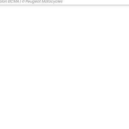
alon EICMA
| © Peugeot Motocycles