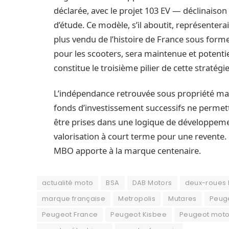
déclarée, avec le projet 103 EV — déclinaiso
d’étude. Ce modèle, s’il aboutit, représenter
plus vendu de l’histoire de France sous form
pour les scooters, sera maintenue et potent
constitue le troisième pilier de cette stratégi
L’indépendance retrouvée sous propriété man
fonds d’investissement successifs ne permet
être prises dans une logique de développeme
valorisation à court terme pour une revente. 
MBO apporte à la marque centenaire.
actualité moto
BSA
DAB Motors
deux-roues
marque française
Metropolis
Mutares
Peuge
Peugeot France
Peugeot Kisbee
Peugeot mot