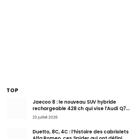
TOP
Jaecoo 8 : le nouveau SUV hybride
rechargeable 428 ch qui vise l’Audi Q7
arrive en Europe cet automne
23 juillet 2026
Duetto, 8C, 4C : l’histoire des cabriolets
Alfa Romeo, ces Spider qui ont défini