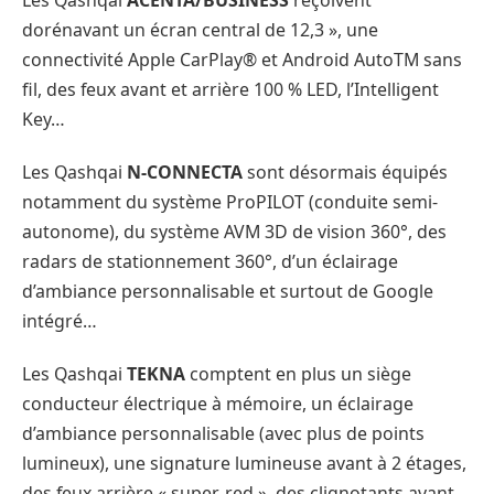
Les Qashqai
ACENTA/BUSINESS
reçoivent
dorénavant un écran central de 12,3 », une
connectivité Apple CarPlay® et Android AutoTM sans
fil, des feux avant et arrière 100 % LED, l’Intelligent
Key…
Les Qashqai
N-CONNECTA
sont désormais équipés
notamment du système ProPILOT (conduite semi-
autonome), du système AVM 3D de vision 360°, des
radars de stationnement 360°, d’un éclairage
d’ambiance personnalisable et surtout de Google
intégré…
Les Qashqai
TEKNA
comptent en plus un siège
conducteur électrique à mémoire, un éclairage
d’ambiance personnalisable (avec plus de points
lumineux), une signature lumineuse avant à 2 étages,
des feux arrière « super-red », des clignotants avant