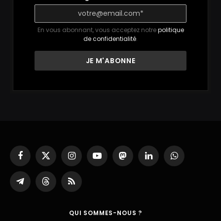
En vous abonnant, vous acceptez notre
politique
de confidentialité
.
Facebook
X
Instagram
YouTube
Mastodon
LinkedIn
WhatsApp
(Twitter)
Partager
Threads
RSS
sur
Telegram
QUI SOMMES-NOUS ?