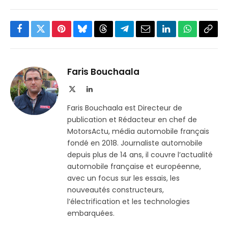
Facebook
Twitter
Pinterest
Bluesky
Threads
Partager
Email
LinkedIn
WhatsApp
Copi
sur
le
Telegram
lien
Faris Bouchaala
X
LinkedIn
(Twitter)
Faris Bouchaala est Directeur de
publication et Rédacteur en chef de
MotorsActu, média automobile français
fondé en 2018. Journaliste automobile
depuis plus de 14 ans, il couvre l’actualité
automobile française et européenne,
avec un focus sur les essais, les
nouveautés constructeurs,
l’électrification et les technologies
embarquées.