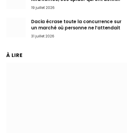
l’art de rouler cheveux au vent
19 juillet 2026
Dacia écrase toute la concurrence sur
un marché où personne ne l’attendait
31 juillet 2026
À LIRE