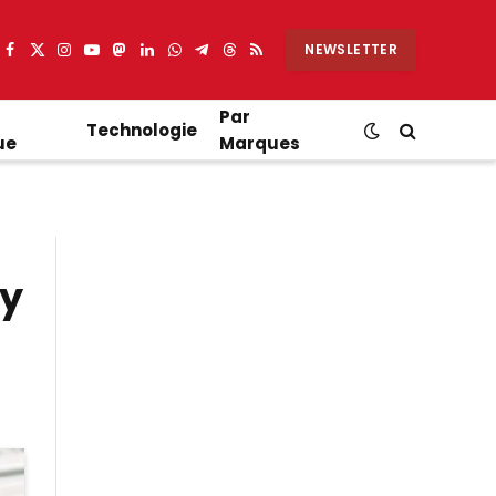
NEWSLETTER
Facebook
X
Instagram
YouTube
Mastodon
LinkedIn
WhatsApp
Partager
Threads
RSS
(Twitter)
sur
Telegram
Par
Technologie
ue
Marques
gy