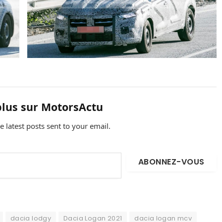
plus sur MotorsActu
e latest posts sent to your email.
ABONNEZ-VOUS
dacia lodgy
Dacia Logan 2021
dacia logan mcv