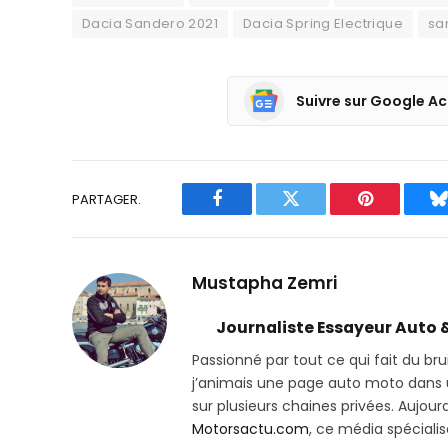
Dacia Sandero 2021
Dacia Spring Electrique
sa
Suivre sur Google Ac
PARTAGER.
Facebook
Twitter
Pinterest
B
Mustapha Zemri
Journaliste Essayeur Auto 
Passionné par tout ce qui fait du bru
j’animais une page auto moto dans un
sur plusieurs chaines privées. Aujourd’
Motorsactu.com
, ce média spéciali