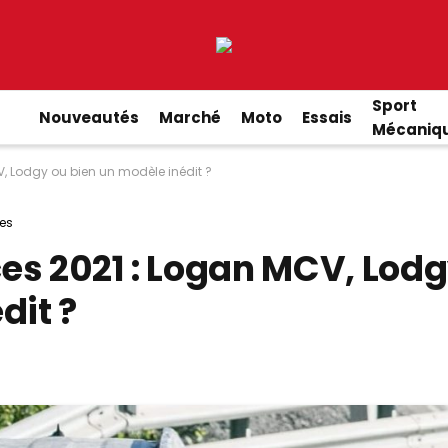
Sport
Nouveautés
Marché
Moto
Essais
Mécaniq
, Lodgy ou bien un modèle inédit ?
es
es 2021 : Logan MCV, Lod
dit ?