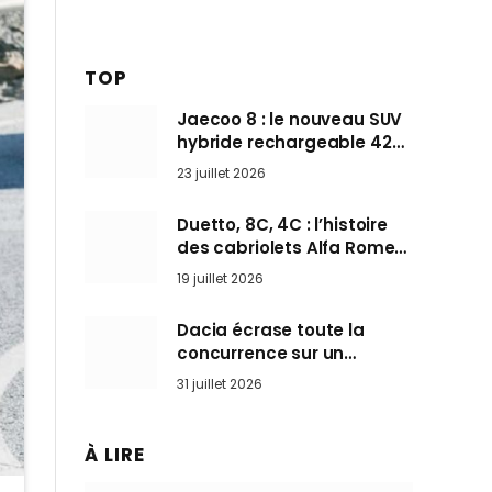
TOP
Jaecoo 8 : le nouveau SUV
hybride rechargeable 428
ch qui vise l’Audi Q7 arrive
23 juillet 2026
en Europe cet automne
Duetto, 8C, 4C : l’histoire
des cabriolets Alfa Romeo,
ces Spider qui ont défini
19 juillet 2026
l’art de rouler cheveux au
vent
Dacia écrase toute la
concurrence sur un
marché où personne ne
31 juillet 2026
l’attendait
À LIRE