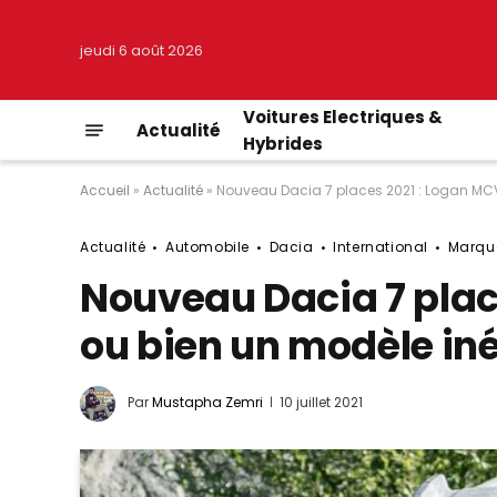
jeudi 6 août 2026
Voitures Electriques &
Actualité
Hybrides
Accueil
»
Actualité
»
Nouveau Dacia 7 places 2021 : Logan MCV
Actualité
Automobile
Dacia
International
Marqu
Nouveau Dacia 7 plac
ou bien un modèle iné
Par
Mustapha Zemri
10 juillet 2021