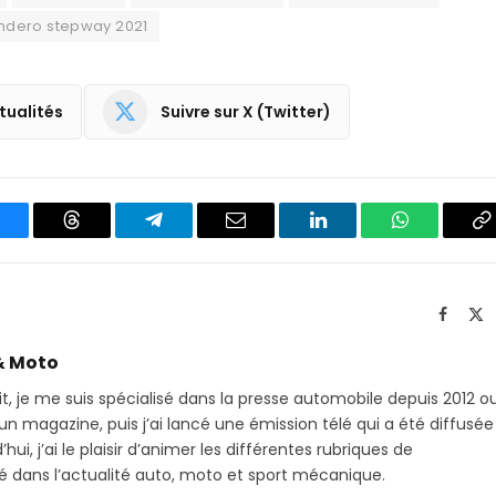
ndero stepway 2021
tualités
Suivre sur X (Twitter)
luesky
Threads
Partager
Email
LinkedIn
WhatsApp
C
sur
le
Telegram
li
Facebo
X
(T
& Moto
it, je me suis spécialisé dans la presse automobile depuis 2012 o
 magazine, puis j’ai lancé une émission télé qui a été diffusée
hui, j’ai le plaisir d’animer les différentes rubriques de
sé dans l’actualité auto, moto et sport mécanique.