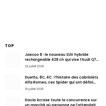
TOP
Jaecoo 8 : le nouveau SUV hybride
rechargeable 428 ch qui vise l’Audi Q7
arrive en Europe cet automne
23 juillet 2026
Duetto, 8C, 4C : l’histoire des cabriolets
Alfa Romeo, ces Spider qui ont défini
l’art de rouler cheveux au vent
19 juillet 2026
Dacia écrase toute la concurrence sur
un marché où personne ne l’attendait