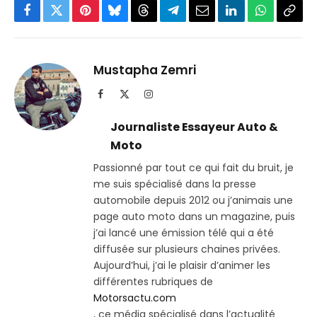
Facebook
Twitter
Pinterest
Bluesky
Threads
Partager
Email
LinkedIn
WhatsApp
Copi
sur
le
Telegram
lien
Mustapha Zemri
Facebook
X
Instagram
(Twitter)
Journaliste Essayeur Auto &
Moto
Passionné par tout ce qui fait du bruit, je
me suis spécialisé dans la presse
automobile depuis 2012 ou j’animais une
page auto moto dans un magazine, puis
j’ai lancé une émission télé qui a été
diffusée sur plusieurs chaines privées.
Aujourd’hui, j’ai le plaisir d’animer les
différentes rubriques de
Motorsactu.com
, ce média spécialisé dans l’actualité