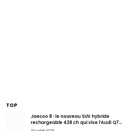
TOP
Jaecoo 8 : le nouveau SUV hybride
rechargeable 428 ch qui vise l’Audi Q7
arrive en Europe cet automne
23 juillet 2026