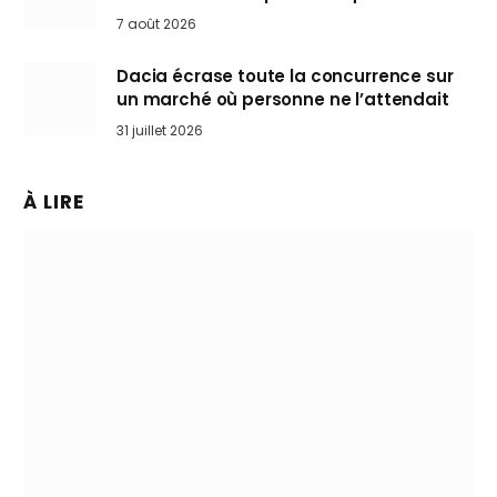
Mini désertent le salon
7 août 2026
Dacia écrase toute la concurrence sur
un marché où personne ne l’attendait
31 juillet 2026
À LIRE