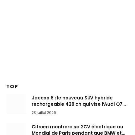
TOP
Jaecoo 8 : le nouveau SUV hybride
rechargeable 428 ch qui vise l’Audi Q7
arrive en Europe cet automne
23 juillet 2026
Citroën montrera sa 2CV électrique au
Mondial de Paris pendant que BMW et