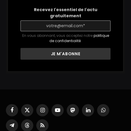
Recevez l'essentiel de l'actu
gratuitement
En vous abonnant, vous acceptez notre
politique
de confidentialité
.
Facebook
X
Instagram
YouTube
Mastodon
LinkedIn
WhatsApp
(Twitter)
Partager
Threads
RSS