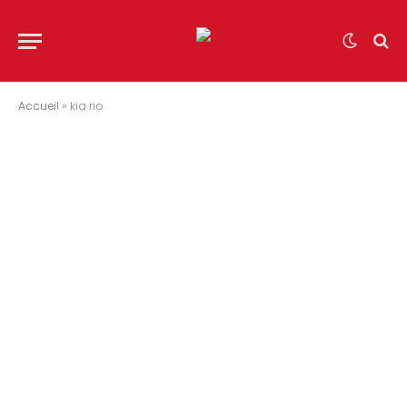
Accueil
»
kia rio