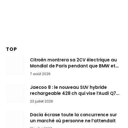
TOP
Citroën montrera sa 2CV électrique au
Mondial de Paris pendant que BMW et
Mini désertent le salon
7 août 2026
Jaecoo 8 : le nouveau SUV hybride
rechargeable 428 ch qui vise l’Audi Q7
arrive en Europe cet automne
23 juillet 2026
Dacia écrase toute la concurrence sur
un marché où personne ne l’attendait