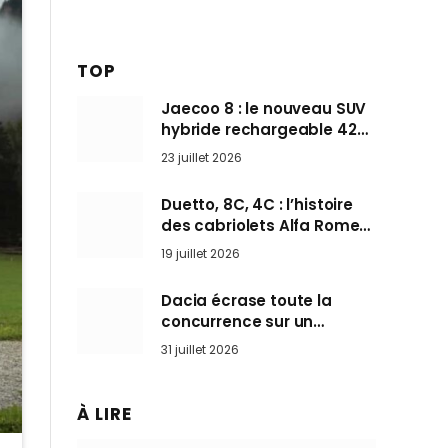
TOP
Jaecoo 8 : le nouveau SUV
hybride rechargeable 428
ch qui vise l’Audi Q7 arrive
23 juillet 2026
en Europe cet automne
Duetto, 8C, 4C : l’histoire
des cabriolets Alfa Romeo,
ces Spider qui ont défini
19 juillet 2026
l’art de rouler cheveux au
vent
Dacia écrase toute la
concurrence sur un
marché où personne ne
31 juillet 2026
l’attendait
À LIRE