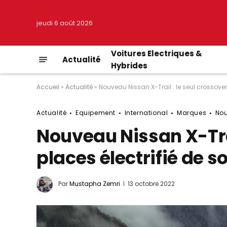
jeudi 6 août 2026
Voitures Electriques &
Actualité
Hybrides
Accueil
»
Actualité
»
Nouveau Nissan X-Trail : le seul crossove
Actualité
Equipement
International
Marques
No
Nouveau Nissan X-Trai
places électrifié de 
Par
Mustapha Zemri
13 octobre 2022