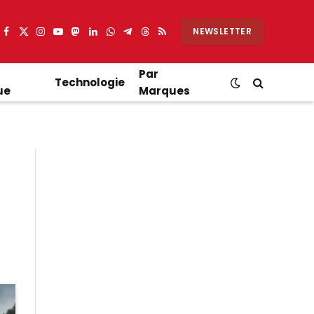
NEWSLETTER
Facebook
X
Instagram
YouTube
Mastodon
LinkedIn
WhatsApp
Partager
Threads
RSS
(Twitter)
sur
Telegram
Par
Technologie
ue
Marques