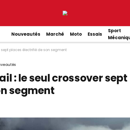
Sport
Nouveautés
Marché
Moto
Essais
Mécaniq
r sept places électrifié de son segment
uveautés
l : le seul crossover sept
son segment