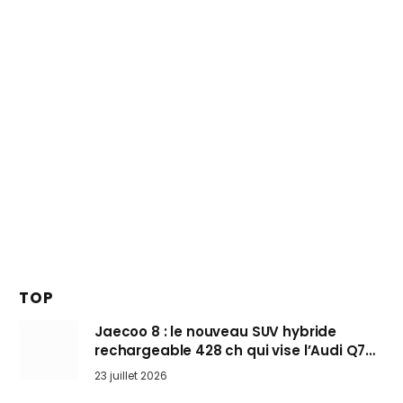
TOP
Jaecoo 8 : le nouveau SUV hybride
rechargeable 428 ch qui vise l’Audi Q7
arrive en Europe cet automne
23 juillet 2026