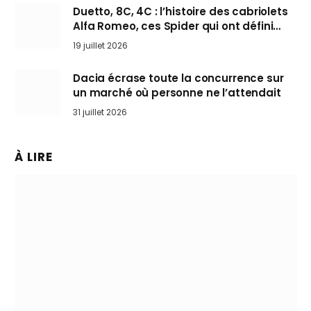
Duetto, 8C, 4C : l’histoire des cabriolets
Alfa Romeo, ces Spider qui ont défini
l’art de rouler cheveux au vent
19 juillet 2026
Dacia écrase toute la concurrence sur
un marché où personne ne l’attendait
31 juillet 2026
À LIRE