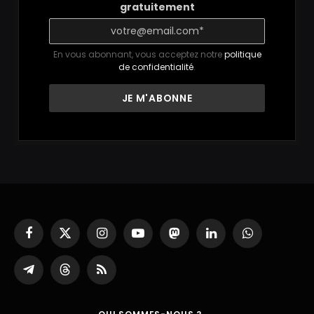
gratuitement
En vous abonnant, vous acceptez notre
politique
de confidentialité
.
Facebook
X
Instagram
YouTube
Mastodon
LinkedIn
WhatsApp
(Twitter)
Partager
Threads
RSS
sur
Telegram