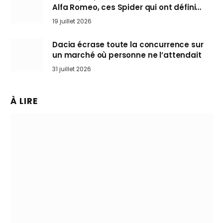
Alfa Romeo, ces Spider qui ont défini
l’art de rouler cheveux au vent
19 juillet 2026
Dacia écrase toute la concurrence sur
un marché où personne ne l’attendait
31 juillet 2026
À LIRE