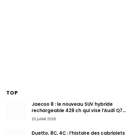
TOP
Jaecoo 8 : le nouveau SUV hybride
rechargeable 428 ch qui vise l’Audi Q7
arrive en Europe cet automne
23 juillet 2026
Duetto, 8C, 4C : l’histoire des cabriolets